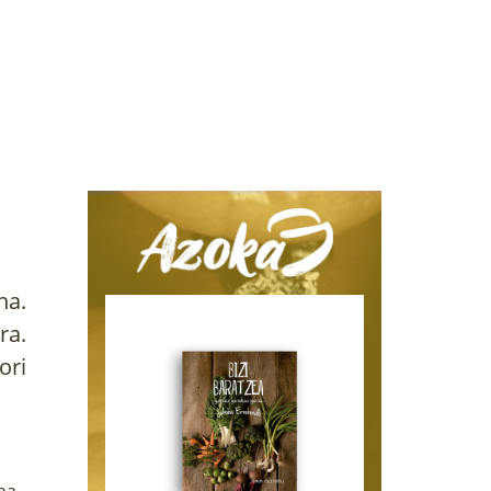
na.
ra.
ori
ba