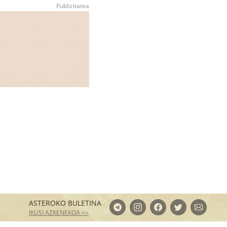
ASTEROKO BULETINA
IKUSI AZKENEKOA >>