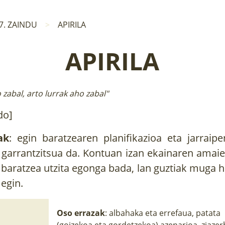
7. ZAINDU
APIRILA
APIRILA
 zabal, arto lurrak aho zabal"
do]
ak
: egin baratzearen planifikazioa eta jarraipe
 garrantzitsua da. Kontuan izan ekainaren amaie
 baratzea utzita egonga bada, lan guztiak muga h
 egin.
Oso errazak
: albahaka eta errefaua, patata
(goizekoa eta gordetzekoa) azenarioa, ziazer