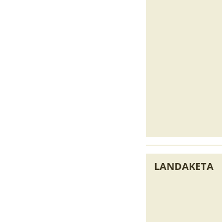
BIZITZA BATEN
KOSMETIKOAK
TXATALAK
SENDABELARR
Onintza Enbeitak idatzia da.
Liburu hau norberak 
Feli Madariagaren bizipenak
egunerokotasunean b
jaso ditu,...
izaten dituen kosmetik
LANDAKETA