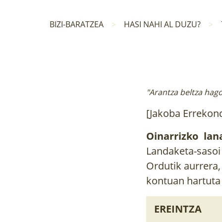
BIZI-BARATZEA
HASI NAHI AL DUZU?
"Arantza beltza hago
[Jakoba Errekon
Oinarrizko lan
Landaketa-sasoi
Ordutik aurrera,
kontuan hartuta
EREINTZA