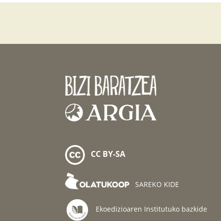
CC BY-SA
SAREKO KIDE
Ekoedizioaren Institutuko bazkide