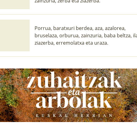
zainzuria, zerba eta ziazerba.
Porrua, baratxuri berdea, aza, azalorea,
bruselaza, orburua, zainzuria, baba beltza, il
ziazerba, erremolatxa eta uraza.