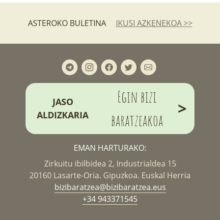
ASTEROKO BULETINA
IKUSI AZKENEKOA >>
Egin bizi
JASO
>
ALDIZKARIA
baratzeakoa
EMAN HARTURAKO:
Zirkuitu ibilbidea 2, Industrialdea 15
20160 Lasarte-Oria. Gipuzkoa. Euskal Herria
bizibaratzea@bizibaratzea.eus
+34 943371545