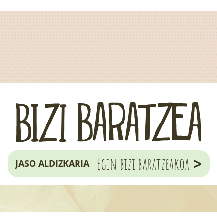
>
Egin bizi baratzeakoa
JASO ALDIZKARIA