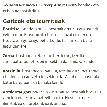
Scindapsus pictus "Silvery Anne
" Hosto handiak eta
orban nahasiak ditu.
Gaitzak eta izurriteak
Botritisa
: onddo h onek, hostoak zimurtu eta usteldu
egiten ditu. Erasotutako hostoak ebaki eta kendu.
Hezetasun gutxiago beharko du, bai lurrean baita
inguruan ere.
Zorria
: hostopean eta kimu berrietan, izerdia
zurrupatuz bizi ohi den intsektua da. Banaka kendu.
Kotxinila
: hostopean itsatsita, izerdia zurrupatuz bizi
ohi den lapa antzeko intsektua da. Alkoholez bustitako
kotoi batez banaka-banaka kendu.
Armiarma gorria
:izerdia zurrupatuz, hostoak horiztatu,
zimeldu eta erorrarazi egiten ditu. Hostaila maiz
ihinztatzea da prebentziorik onena.