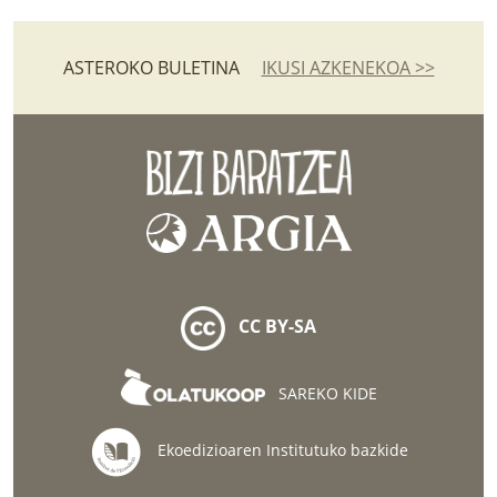
ASTEROKO BULETINA
IKUSI AZKENEKOA >>
CC BY-SA
SAREKO KIDE
Ekoedizioaren Institutuko bazkide