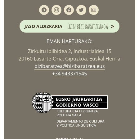
>
Egin bizi baratzeakoa
JASO ALDIZKARIA
EMAN HARTURAKO:
Zirkuitu ibilbidea 2, Industrialdea 15
20160 Lasarte-Oria. Gipuzkoa. Euskal Herria
bizibaratzea@bizibaratzea.eus
+34 943371545