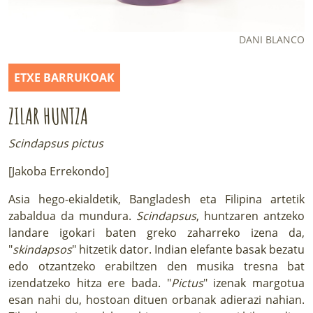
LURRAREN AGENDA
DANI BLANCO
AZOKA
ETXE BARRUKOAK
ZILAR HUNTZA
Scindapsus pictus
[Jakoba Errekondo]
Asia hego-ekialdetik, Bangladesh eta Filipina artetik
zabaldua da mundura.
Scindapsus
, huntzaren antzeko
landare igokari baten greko zaharreko izena da,
"
skindapsos
" hitzetik dator. Indian elefante basak bezatu
edo otzantzeko erabiltzen den musika tresna bat
izendatzeko hitza ere bada. "
Pictus
" izenak margotua
esan nahi du, hostoan dituen orbanak adierazi nahian.