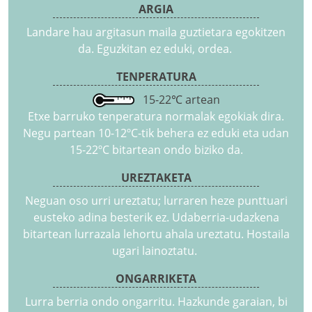
ARGIA
Landare hau argitasun maila guztietara egokitzen
da. Eguzkitan ez eduki, ordea.
TENPERATURA
15-22℃ artean
Etxe barruko tenperatura normalak egokiak dira.
Negu partean 10-12ºC-tik behera ez eduki eta udan
15-22ºC bitartean ondo biziko da.
UREZTAKETA
Neguan oso urri ureztatu; lurraren heze punttuari
eusteko adina besterik ez. Udaberria-udazkena
bitartean lurrazala lehortu ahala ureztatu. Hostaila
ugari lainoztatu.
ONGARRIKETA
Lurra berria ondo ongarritu. Hazkunde garaian, bi