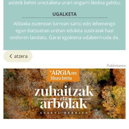
astetik behin ureztaketa urari ongarri likidoa gehitu.
UGALKETA
Aldaxka zuzenean lurrean sartu edo lehenengo
egun batzuetan uretan edukita sustraiak hazi
ondoren landatu. Garai egokiena udaberri-uda da.
atzera