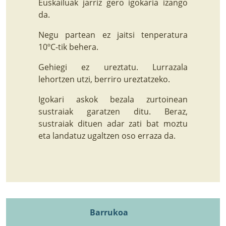
Euskailuak jarriz gero igokaria izango
da.
Negu partean ez jaitsi tenperatura
10ºC-tik behera.
Gehiegi ez ureztatu. Lurrazala
lehortzen utzi, berriro ureztatzeko.
Igokari askok bezala zurtoinean
sustraiak garatzen ditu. Beraz,
sustraiak dituen adar zati bat moztu
eta landatuz ugaltzen oso erraza da.
Barrukoa