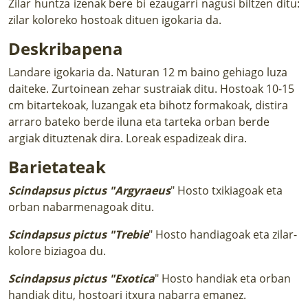
Zilar huntza izenak bere bi ezaugarri nagusi biltzen ditu:
zilar koloreko hostoak dituen igokaria da.
Deskribapena
Landare igokaria da. Naturan 12 m baino gehiago luza
daiteke. Zurtoinean zehar sustraiak ditu. Hostoak 10-15
cm bitartekoak, luzangak eta bihotz formakoak, distira
arraro bateko berde iluna eta tarteka orban berde
argiak dituztenak dira. Loreak espadizeak dira.
Barietateak
Scindapsus pictus "Argyraeus
" Hosto txikiagoak eta
orban nabarmenagoak ditu.
Scindapsus pictus "Trebie
" Hosto handiagoak eta zilar-
kolore biziagoa du.
Scindapsus pictus "Exotica
" Hosto handiak eta orban
handiak ditu, hostoari itxura nabarra emanez.