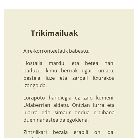
Trikimailuak
Aire-korronteetatik babestu.
Hostaila mardul eta betea nahi
baduzu, kimu berriak ugari kimatu,
bestela luze eta zarpail itxurakoa
izango da.
Lorapoto handiegia ez zaio komeni.
Udaberrian aldatu. Ontzian lurra eta
luarra edo simaur ondua erdibana
duen nahastea da egokiena.
Zintzilikari bezala erabili ohi da.