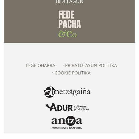
BIDELAGUN
LEGE OHARRA
PRIBATUTASUN POLITIKA
COOKIE POLITIKA