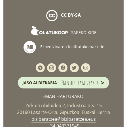
CC BY-SA
SAREKO KIDE
Ekoedizioaren Institutuko bazkide
>
Egin bizi baratzeakoa
JASO ALDIZKARIA
EMAN HARTURAKO:
Zirkuitu ibilbidea 2, Industrialdea 15
20160 Lasarte-Oria. Gipuzkoa. Euskal Herria
bizibaratzea@bizibaratzea.eus
+34 943371545