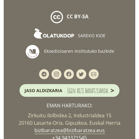
CC BY-SA
SAREKO KIDE
Ekoedizioaren Institutuko bazkide
>
Egin bizi baratzeakoa
JASO ALDIZKARIA
EMAN HARTURAKO:
Zirkuitu ibilbidea 2, Industrialdea 15
20160 Lasarte-Oria. Gipuzkoa. Euskal Herria
bizibaratzea@bizibaratzea.eus
+34 943371545