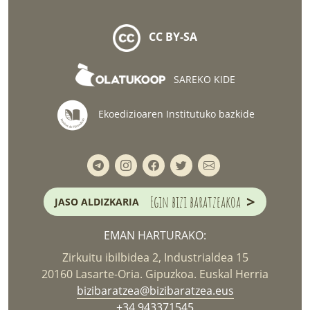
CC BY-SA
SAREKO KIDE
Ekoedizioaren Institutuko bazkide
>
Egin bizi baratzeakoa
JASO ALDIZKARIA
EMAN HARTURAKO:
Zirkuitu ibilbidea 2, Industrialdea 15
20160 Lasarte-Oria. Gipuzkoa. Euskal Herria
bizibaratzea@bizibaratzea.eus
+34 943371545