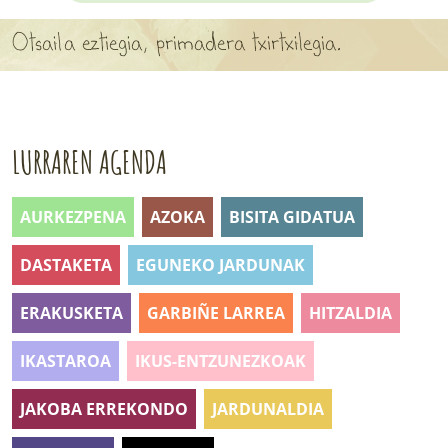
APARTEN MAPA
Otsaila eztiegia, primadera txirtxilegia.
LURRERAKO BIDE LAGUN
BARATZEA
LURRAREN AGENDA
HASI NAHI AL DUZU? 8 URRATS
BIZI BARATZEA LIBURUA
AURKEZPENA
AZOKA
BISITA GIDATUA
SENDABELARRAK
DASTAKETA
EGUNEKO JARDUNAK
ETXEKO LANDAREAK
ERAKUSKETA
GARBIÑE LARREA
HITZALDIA
LANDAREPEDIA
IKASTAROA
IKUS-ENTZUNEZKOAK
ALBISTEAK
JAKOBA ERREKONDO
JARDUNALDIA