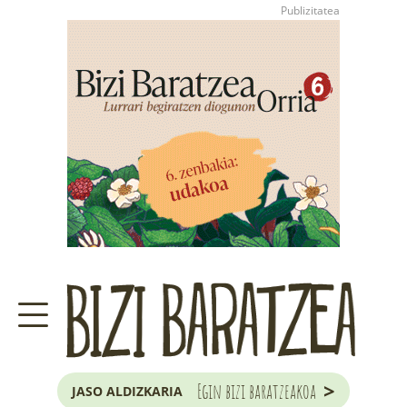
>
Egin bizi baratzeakoa
JASO ALDIZKARIA
ZER DA BARATZE HAU?
GARAIKO LANAK ETA ILARGIA
JAKOBA ERREKONDOREN
KONTSULTATEGIA
EUSKAL HERRIKO
ZUHAITZA ETA ARBOLA
>
Egin bizi baratzeakoa
JASO ALDIZKARIA