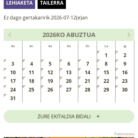
LEHIAKETA
TAILERRA
LURRAREN AGENDA
Ez dago gertakaririk 2026-07-12(e)an
AZOKA
2026KO
ABUZTUA
As
Ar
Az
Os
Or
La
Ig
1
2
3
4
5
6
7
8
9
10
11
12
13
14
15
16
17
18
19
20
21
22
23
24
25
26
27
28
29
30
31
ZURE EKITALDIA BIDALI