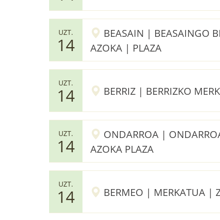
BEASAIN | BEASAINGO 
UZT.
14
AZOKA | PLAZA
UZT.
BERRIZ | BERRIZKO MER
14
ONDARROA | ONDARROA
UZT.
14
AZOKA PLAZA
UZT.
BERMEO | MERKATUA | Z
14