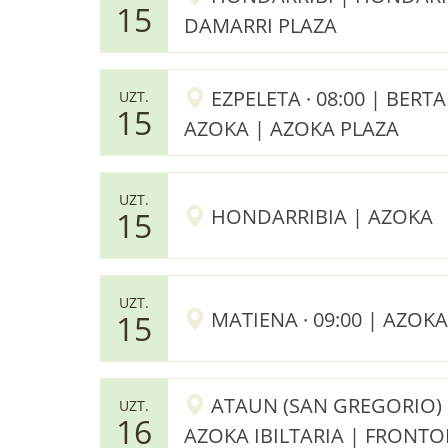
15
DAMARRI PLAZA
EZPELETA · 08:00 | BER
UZT.
15
AZOKA | AZOKA PLAZA
UZT.
HONDARRIBIA | AZOKA
15
UZT.
MATIENA · 09:00 | AZOK
15
ATAUN (SAN GREGORIO) · 
UZT.
16
AZOKA IBILTARIA | FRONTO