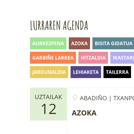
LURRAREN AGENDA
AURKEZPENA
AZOKA
BISITA GIDATUA
GARBIÑE LARREA
HITZALDIA
IKASTAR
JARDUNALDIA
LEHIAKETA
TAILERRA
UZTAILAK
ABADIÑO | TXANP
12
AZOKA