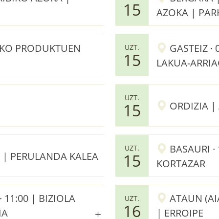
15
AZOKA | PAR
TAKO PRODUKTUEN
GASTEIZ ·
UZT.
15
LAKUA-ARRI
UZT.
ORDIZIA |
15
BASAURI · 
UZT.
A | PERULANDA KALEA
15
KORTAZAR
11:00 | BIZIOLA
ATAUN (AIA
UZT.
16
IA
| ERROIPE