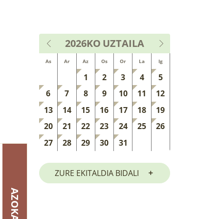
2026KO
UZTAILA
As
Ar
Az
Os
Or
La
Ig
1
2
3
4
5
6
7
8
9
10
11
12
13
14
15
16
17
18
19
20
21
22
23
24
25
26
27
28
29
30
31
ZURE EKITALDIA BIDALI
AZOKA