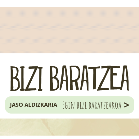
>
Egin bizi baratzeakoa
JASO ALDIZKARIA