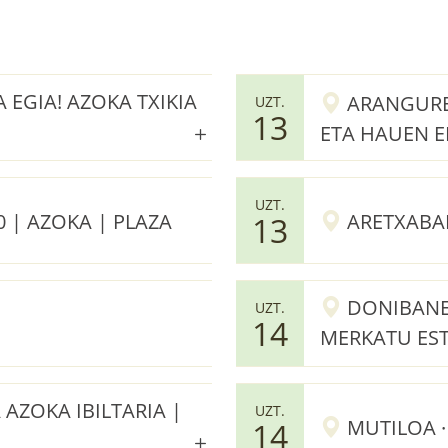
 EGIA! AZOKA TXIKIA
ARANGUREN
UZT.
13
ETA HAUEN E
UZT.
0 | AZOKA | PLAZA
ARETXABAL
13
DONIBANE 
UZT.
14
MERKATU ES
A AZOKA IBILTARIA |
UZT.
MUTILOA · 
14