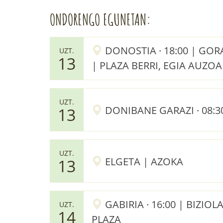
ONDORENGO EGUNETAN:
DONOSTIA · 18:00 | GORA
UZT.
13
| PLAZA BERRI, EGIA AUZOA
UZT.
DONIBANE GARAZI · 08:3
13
UZT.
ELGETA | AZOKA
13
GABIRIA · 16:00 | BIZIOL
UZT.
14
PLAZA