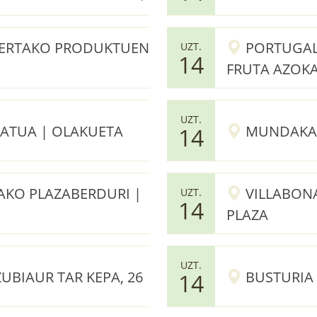
BERTAKO PRODUKTUEN
PORTUGALE
UZT.
14
FRUTA AZOKA
UZT.
KATUA | OLAKUETA
MUNDAKA 
14
KO PLAZABERDURI |
VILLABONA
UZT.
14
PLAZA
UZT.
UBIAUR TAR KEPA, 26
BUSTURIA 
14