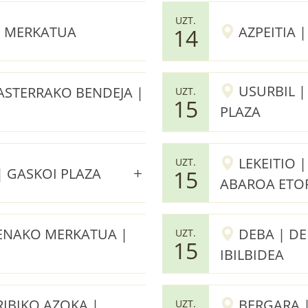
UZT.
 MERKATUA
AZPEITIA 
14
USURBIL |
BASTERRAKO BENDEJA |
UZT.
15
PLAZA
LEKEITIO 
UZT.
| GASKOI PLAZA
15
ABAROA ETO
ENAKO MERKATUA |
DEBA | DE
UZT.
15
IBILBIDEA
IBIKO AZOKA |
BERGARA 
UZT.