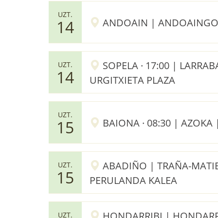
UZT.
ANDOAIN | ANDOAINGO
14
SOPELA · 17:00 | LARRA
UZT.
14
URGITXIETA PLAZA
UZT.
BAIONA · 08:30 | AZOKA 
15
ABADIÑO | TRAÑA-MATI
UZT.
15
PERULANDA KALEA
HONDARRIBI | HONDARR
UZT.