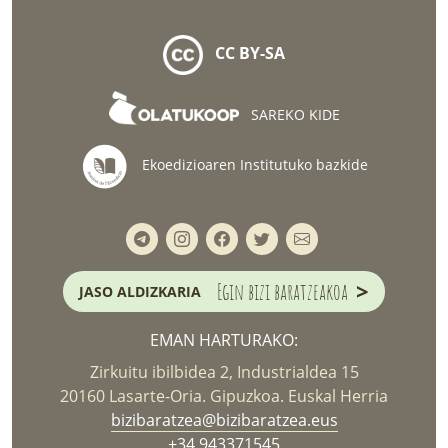
CC BY-SA
SAREKO KIDE
Ekoedizioaren Institutuko bazkide
>
Egin bizi baratzeakoa
JASO ALDIZKARIA
EMAN HARTURAKO:
Zirkuitu ibilbidea 2, Industrialdea 15
20160 Lasarte-Oria. Gipuzkoa. Euskal Herria
bizibaratzea@bizibaratzea.eus
+34 943371545