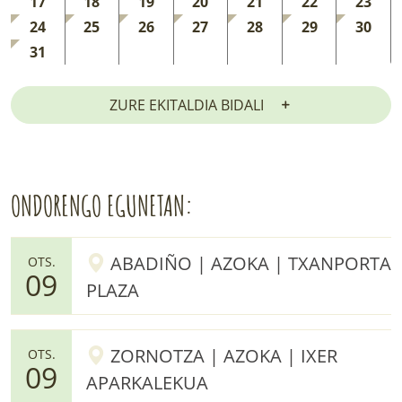
17
18
19
20
21
22
23
24
25
26
27
28
29
30
31
ZURE EKITALDIA BIDALI
ONDORENGO EGUNETAN:
ABADIÑO | AZOKA | TXANPORTA
OTS.
09
PLAZA
ZORNOTZA | AZOKA | IXER
OTS.
09
APARKALEKUA