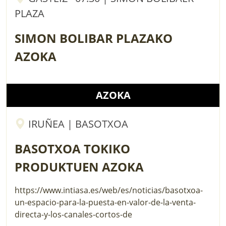
PLAZA
SIMON BOLIBAR PLAZAKO
AZOKA
AZOKA
IRUÑEA | BASOTXOA
BASOTXOA TOKIKO
PRODUKTUEN AZOKA
https://www.intiasa.es/web/es/noticias/basotxoa-
un-espacio-para-la-puesta-en-valor-de-la-venta-
directa-y-los-canales-cortos-de