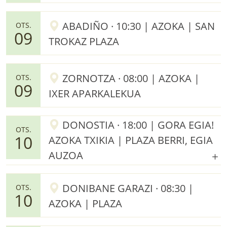
ABADIÑO · 10:30 | AZOKA | SAN
OTS.
09
TROKAZ PLAZA
ZORNOTZA · 08:00 | AZOKA |
OTS.
09
IXER APARKALEKUA
DONOSTIA · 18:00 | GORA EGIA!
OTS.
10
AZOKA TXIKIA | PLAZA BERRI, EGIA
AUZOA
DONIBANE GARAZI · 08:30 |
OTS.
10
AZOKA | PLAZA