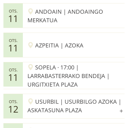
ANDOAIN | ANDOAINGO
OTS.
11
MERKATUA
OTS.
AZPEITIA | AZOKA
11
SOPELA · 17:00 |
OTS.
11
LARRABASTERRAKO BENDEJA |
URGITXIETA PLAZA
USURBIL | USURBILGO AZOKA |
OTS.
12
ASKATASUNA PLAZA