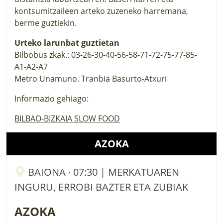
kontsumitzaileen arteko zuzeneko harremana,
berme guztiekin.
Urteko larunbat guztietan
Bilbobus zkak.: 03-26-30-40-56-58-71-72-75-77-85-
A1-A2-A7
Metro Unamuno. Tranbia Basurto-Atxuri
Informazio gehiago:
BILBAO-BIZKAIA SLOW FOOD
AZOKA
BAIONA · 07:30 | MERKATUAREN
INGURU, ERROBI BAZTER ETA ZUBIAK
AZOKA