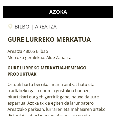
AZOKA
BILBO | AREATZA
GURE LURREKO MERKATUA
Areatza
48005
Bilbao
Metroko geralekua: Alde Zaharra
GURE LURREKO MERKATUA-HEMENGO
PRODUKTUAK
Ortutik hartu berriko janaria aintzat hatu eta
tradiziozko gastronomia gustukoa baduzu,
bitartekari eta gehigarririk gabe, hauxe da zure
esparrua. Azoka txikia egiten da larunbatero
Areatzako parkean, lurraren eta mahaiaren arteko
distantzia laburtzearren. Baserritarren eta