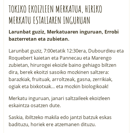
TOKIKO EKOIZLEEN MERKATUA, HIRIKO
MERKATU ESTALIAREN INGURUAN
Larunbat guziz, Merkatuaren inguruan, Errobi
bazterretan eta zubietan.
Larunbat guziz, 7:00etatik 12:30era, Dubourdieu eta
Roquebert kaietan eta Pannecau eta Marengo
zubietan, hirurogei ekoizle baino gehiago biltzen
dira, berek ekoitzi sasoiko mozkinen saltzera:
barazkiak, fruituak, arroltzeak, gasna, zerrikiak,
ogiak eta bixkotxak… eta mozkin biologikoak!
Merkatu inguruan, janari saltzaileek ekoizleen
eskaintza osatzen dute.
Saskia, ibiltzeko makila edo jantzi batzuk eskas
badituzu, horiek ere atzemanen dituzu.