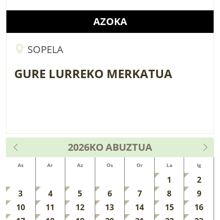
AZOKA
SOPELA
GURE LURREKO MERKATUA
2026KO
ABUZTUA
As
Ar
Az
Os
Or
La
Ig
1
2
3
4
5
6
7
8
9
10
11
12
13
14
15
16