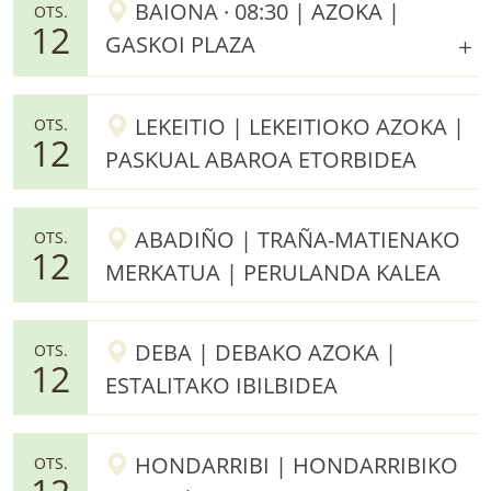
BAIONA · 08:30 | AZOKA |
OTS.
12
GASKOI PLAZA
LEKEITIO | LEKEITIOKO AZOKA |
OTS.
12
PASKUAL ABAROA ETORBIDEA
ABADIÑO | TRAÑA-MATIENAKO
OTS.
12
MERKATUA | PERULANDA KALEA
DEBA | DEBAKO AZOKA |
OTS.
12
ESTALITAKO IBILBIDEA
HONDARRIBI | HONDARRIBIKO
OTS.