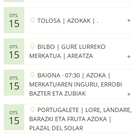
OTS.
TOLOSA | AZOKAK | .
15
BILBO | GURE LURREKO
OTS.
15
MERKATUA | AREATZA
BAIONA · 07:30 | AZOKA |
OTS.
15
MERKATUAREN INGURU, ERROBI
BAZTER ETA ZUBIAK
PORTUGALETE | LORE, LANDARE,
OTS.
15
BARAZKI ETA FRUTA AZOKA |
PLAZAL DEL SOLAR