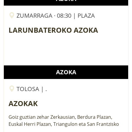
ZUMARRAGA · 08:30 | PLAZA
LARUNBATEROKO AZOKA
AZOKA
TOLOSA | .
AZOKAK
Goiz guztian zehar Zerkausian, Berdura Plazan,
Euskal Herri Plazan, Triangulon eta San Frantzisko