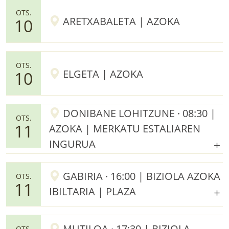
OTS.
ARETXABALETA | AZOKA
10
OTS.
ELGETA | AZOKA
10
DONIBANE LOHITZUNE · 08:30 |
OTS.
11
AZOKA | MERKATU ESTALIAREN
INGURUA
GABIRIA · 16:00 | BIZIOLA AZOKA
OTS.
11
IBILTARIA | PLAZA
MUTILOA · 17:30 | BIZIOLA
OTS.