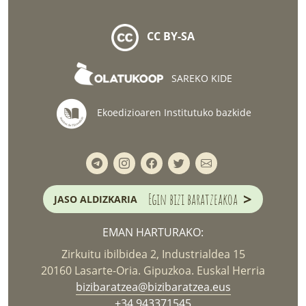
CC BY-SA
SAREKO KIDE
Ekoedizioaren Institutuko bazkide
>
Egin bizi baratzeakoa
JASO ALDIZKARIA
EMAN HARTURAKO:
Zirkuitu ibilbidea 2, Industrialdea 15
20160 Lasarte-Oria. Gipuzkoa. Euskal Herria
bizibaratzea@bizibaratzea.eus
+34 943371545