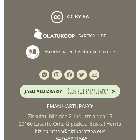
CC BY-SA
SAREKO KIDE
Ekoedizioaren Institutuko bazkide
>
Egin bizi baratzeakoa
JASO ALDIZKARIA
EMAN HARTURAKO:
Zirkuitu ibilbidea 2, Industrialdea 15
20160 Lasarte-Oria. Gipuzkoa. Euskal Herria
bizibaratzea@bizibaratzea.eus
+34 943371545