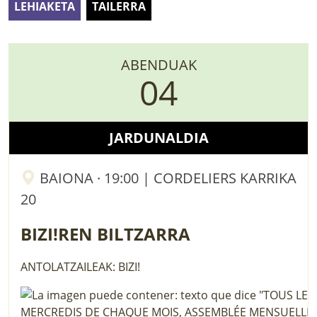
LEHIAKETA
TAILERRA
LURRAREN AGENDA
AZOKA
ABENDUAK
04
JARDUNALDIA
BAIONA · 19:00 | CORDELIERS KARRIKA
20
BIZI!REN BILTZARRA
ANTOLATZAILEAK: BIZI!