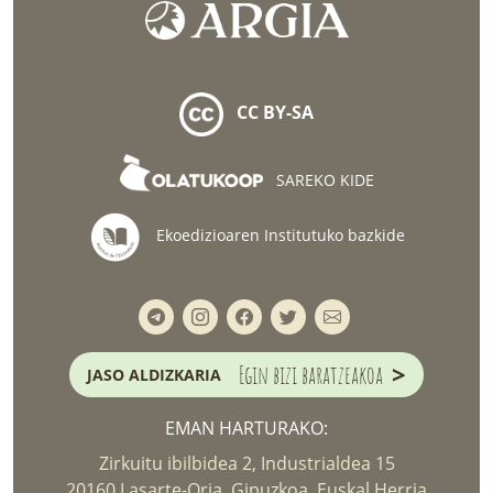
CC BY-SA
SAREKO KIDE
Ekoedizioaren Institutuko bazkide
>
Egin bizi baratzeakoa
JASO ALDIZKARIA
EMAN HARTURAKO:
Zirkuitu ibilbidea 2, Industrialdea 15
20160 Lasarte-Oria. Gipuzkoa. Euskal Herria