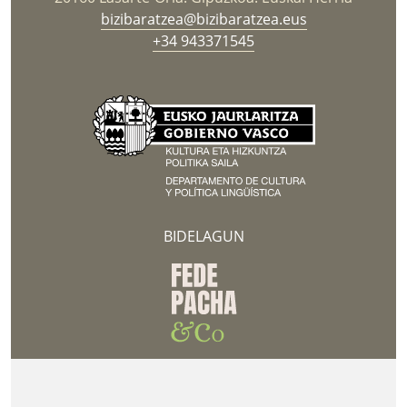
bizibaratzea@bizibaratzea.eus
+34 943371545
BIDELAGUN