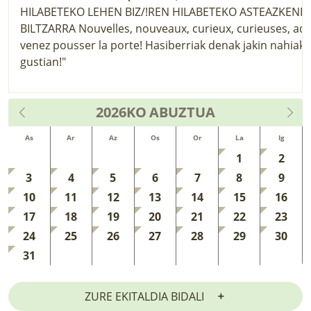
2026KO
ABUZTUA
As
Ar
Az
Os
Or
La
Ig
1
2
3
4
5
6
7
8
9
10
11
12
13
14
15
16
17
18
19
20
21
22
23
24
25
26
27
28
29
30
31
ZURE EKITALDIA BIDALI