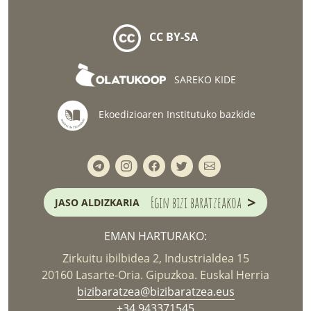
CC BY-SA
SAREKO KIDE
Ekoedizioaren Institutuko bazkide
>
Egin bizi baratzeakoa
JASO ALDIZKARIA
EMAN HARTURAKO:
Zirkuitu ibilbidea 2, Industrialdea 15
20160 Lasarte-Oria. Gipuzkoa. Euskal Herria
bizibaratzea@bizibaratzea.eus
+34 943371545