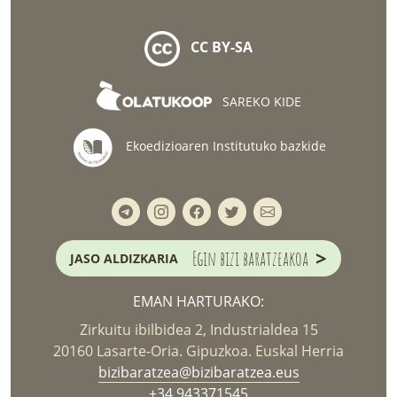
CC BY-SA
SAREKO KIDE
Ekoedizioaren Institutuko bazkide
>
Egin bizi baratzeakoa
JASO ALDIZKARIA
EMAN HARTURAKO:
Zirkuitu ibilbidea 2, Industrialdea 15
20160 Lasarte-Oria. Gipuzkoa. Euskal Herria
bizibaratzea@bizibaratzea.eus
+34 943371545