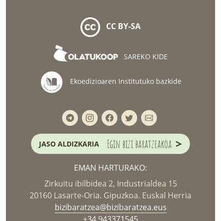
CC BY-SA
SAREKO KIDE
Ekoedizioaren Institutuko bazkide
>
Egin bizi baratzeakoa
JASO ALDIZKARIA
EMAN HARTURAKO:
Zirkuitu ibilbidea 2, Industrialdea 15
20160 Lasarte-Oria. Gipuzkoa. Euskal Herria
bizibaratzea@bizibaratzea.eus
+34 943371545