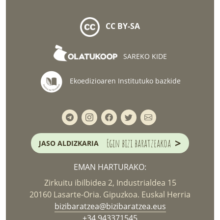
CC BY-SA
SAREKO KIDE
Ekoedizioaren Institutuko bazkide
>
Egin bizi baratzeakoa
JASO ALDIZKARIA
EMAN HARTURAKO:
Zirkuitu ibilbidea 2, Industrialdea 15
20160 Lasarte-Oria. Gipuzkoa. Euskal Herria
bizibaratzea@bizibaratzea.eus
+34 943371545