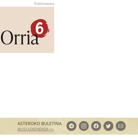
ASTEROKO BULETINA
IKUSI AZKENEKOA >>