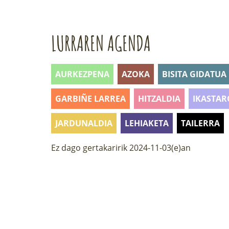
LURRAREN AGENDA
AURKEZPENA
AZOKA
BISITA GIDATUA
GARBIÑE LARREA
HITZALDIA
IKASTAR
JARDUNALDIA
LEHIAKETA
TAILERRA
Ez dago gertakaririk 2024-11-03(e)an