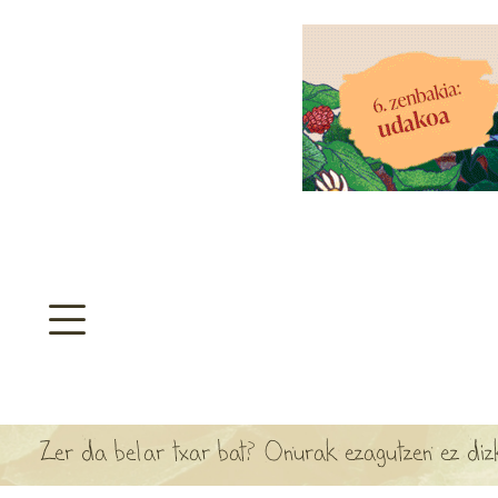
aratzeakoa
>
SULTATEGIA
TA ARBOLA APARTEN MAPA
Zer da belar txar bat? Onurak ezagutzen ez diz