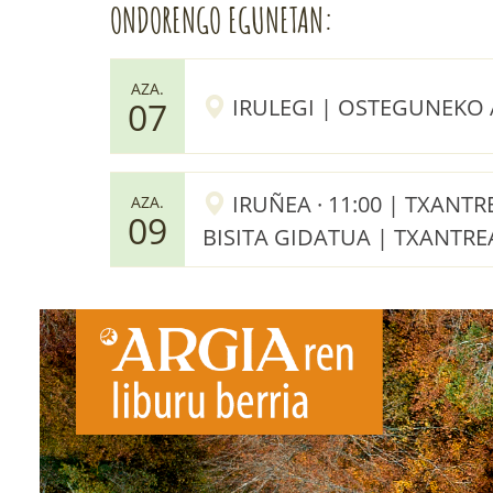
ONDORENGO EGUNETAN:
AZA.
IRULEGI | OSTEGUNEKO
07
IRUÑEA · 11:00 | TXANT
AZA.
09
BISITA GIDATUA | TXANTRE