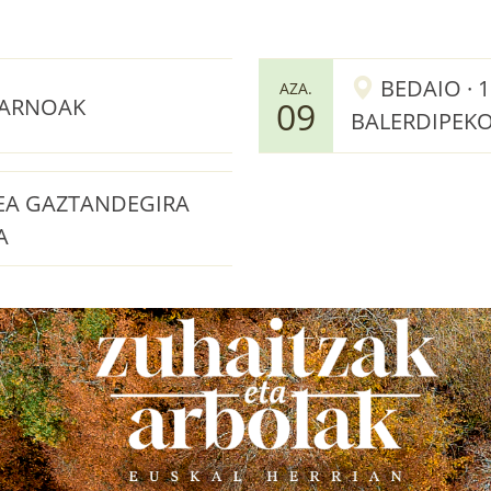
BEDAIO · 1
AZA.
 ARNOAK
09
BALERDIPEKO
REA GAZTANDEGIRA
A