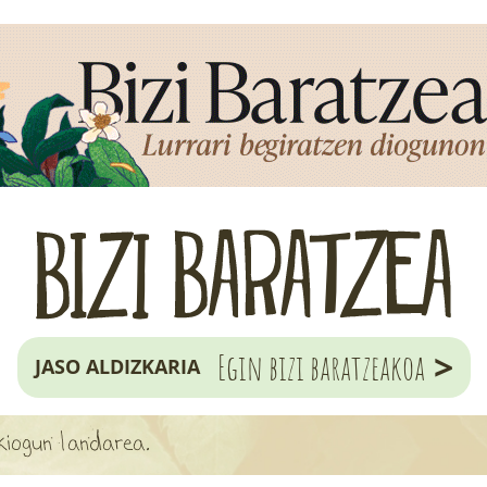
>
Egin bizi baratzeakoa
JASO ALDIZKARIA
kiogun landarea.