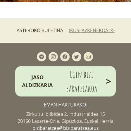
ASTEROKO BULETINA
IKUSI AZKENEKOA >>
Egin bizi
JASO
>
ALDIZKARIA
baratzeakoa
EMAN HARTURAKO:
Zirkuitu ibilbidea 2, Industrialdea 15
20160 Lasarte-Oria. Gipuzkoa. Euskal Herria
bizibaratzea@bizibaratzea.eus