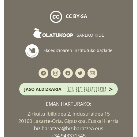
CC BY-SA
SAREKO KIDE
Ekoedizioaren Institutuko bazkide
>
Egin bizi baratzeakoa
JASO ALDIZKARIA
EMAN HARTURAKO:
Zirkuitu ibilbidea 2, Industrialdea 15
20160 Lasarte-Oria. Gipuzkoa. Euskal Herria
bizibaratzea@bizibaratzea.eus
+34 943371545