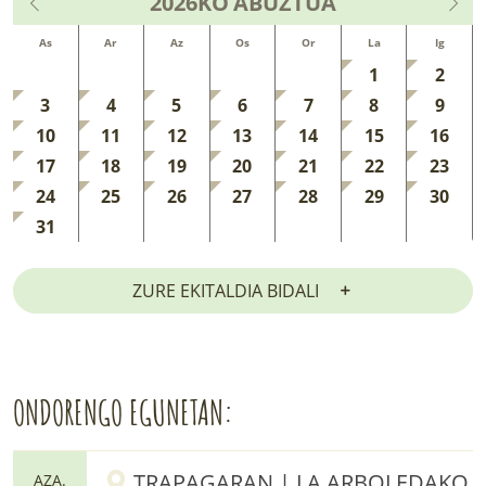
2026KO
ABUZTUA
As
Ar
Az
Os
Or
La
Ig
1
2
3
4
5
6
7
8
9
10
11
12
13
14
15
16
17
18
19
20
21
22
23
24
25
26
27
28
29
30
31
ZURE EKITALDIA BIDALI
ONDORENGO EGUNETAN:
TRAPAGARAN | LA ARBOLEDAKO
AZA.