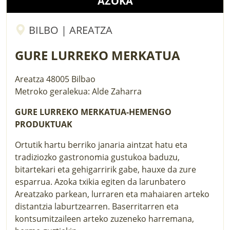
AZOKA
BILBO | AREATZA
GURE LURREKO MERKATUA
Areatza
48005
Bilbao
Metroko geralekua: Alde Zaharra
GURE LURREKO MERKATUA-HEMENGO
PRODUKTUAK
Ortutik hartu berriko janaria aintzat hatu eta
tradiziozko gastronomia gustukoa baduzu,
bitartekari eta gehigarririk gabe, hauxe da zure
esparrua. Azoka txikia egiten da larunbatero
Areatzako parkean, lurraren eta mahaiaren arteko
distantzia laburtzearren. Baserritarren eta
kontsumitzaileen arteko zuzeneko harremana,