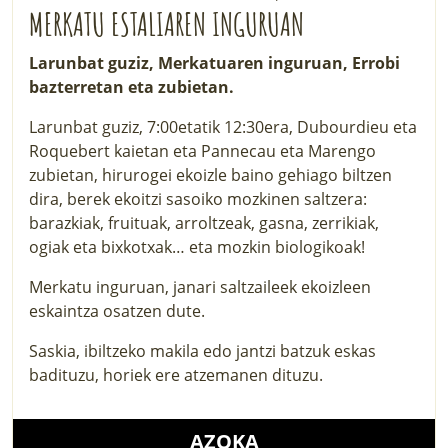
MERKATU ESTALIAREN INGURUAN
Larunbat guziz, Merkatuaren inguruan, Errobi
bazterretan eta zubietan.
Larunbat guziz, 7:00etatik 12:30era, Dubourdieu eta
Roquebert kaietan eta Pannecau eta Marengo
zubietan, hirurogei ekoizle baino gehiago biltzen
dira, berek ekoitzi sasoiko mozkinen saltzera:
barazkiak, fruituak, arroltzeak, gasna, zerrikiak,
ogiak eta bixkotxak… eta mozkin biologikoak!
Merkatu inguruan, janari saltzaileek ekoizleen
eskaintza osatzen dute.
Saskia, ibiltzeko makila edo jantzi batzuk eskas
badituzu, horiek ere atzemanen dituzu.
AZOKA