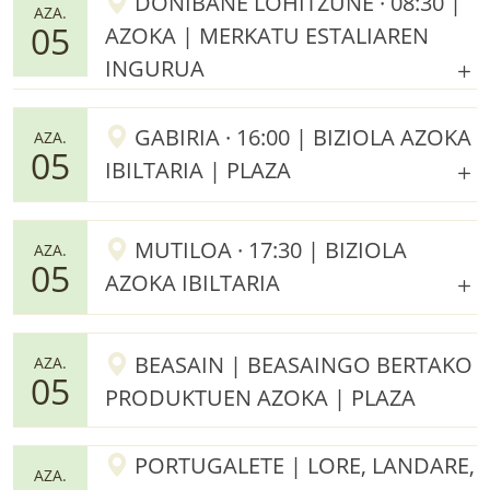
DONIBANE LOHITZUNE · 08:30 |
AZA.
05
AZOKA | MERKATU ESTALIAREN
INGURUA
GABIRIA · 16:00 | BIZIOLA AZOKA
AZA.
05
IBILTARIA | PLAZA
MUTILOA · 17:30 | BIZIOLA
AZA.
05
AZOKA IBILTARIA
BEASAIN | BEASAINGO BERTAKO
AZA.
05
PRODUKTUEN AZOKA | PLAZA
PORTUGALETE | LORE, LANDARE,
AZA.