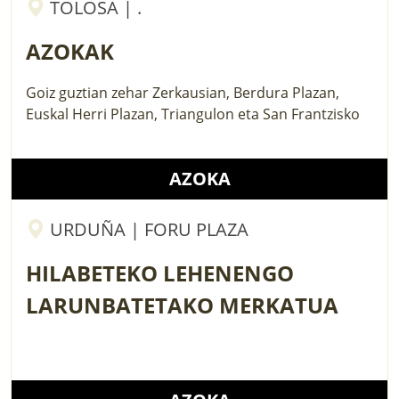
TOLOSA | .
AZOKAK
Goiz guztian zehar Zerkausian, Berdura Plazan,
Euskal Herri Plazan, Triangulon eta San Frantzisko
AZOKA
URDUÑA | FORU PLAZA
HILABETEKO LEHENENGO
LARUNBATETAKO MERKATUA