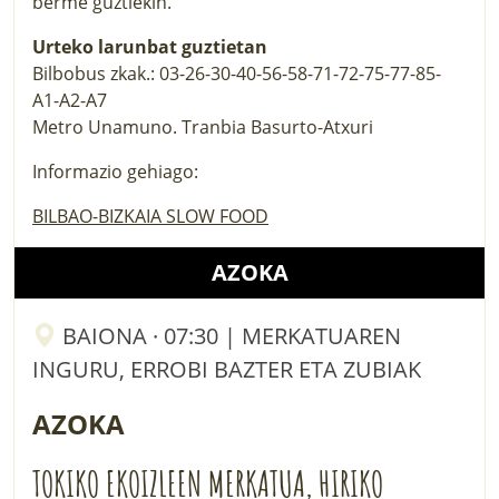
berme guztiekin.
Urteko larunbat guztietan
Bilbobus zkak.: 03-26-30-40-56-58-71-72-75-77-85-
A1-A2-A7
Metro Unamuno. Tranbia Basurto-Atxuri
Informazio gehiago:
BILBAO-BIZKAIA SLOW FOOD
AZOKA
BAIONA · 07:30 | MERKATUAREN
INGURU, ERROBI BAZTER ETA ZUBIAK
AZOKA
TOKIKO EKOIZLEEN MERKATUA, HIRIKO