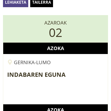
LEHIAKETA
TAILERRA
LURRAREN AGENDA
AZOKA
AZAROAK
02
AZOKA
GERNIKA-LUMO
INDABAREN EGUNA
AZOKA