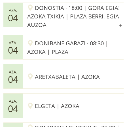
DONOSTIA · 18:00 | GORA EGIA!
AZA.
04
AZOKA TXIKIA | PLAZA BERRI, EGIA
AUZOA
DONIBANE GARAZI · 08:30 |
AZA.
04
AZOKA | PLAZA
AZA.
ARETXABALETA | AZOKA
04
AZA.
ELGETA | AZOKA
04