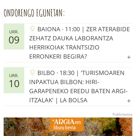
ONDORENGO EGUNETAN:
BAIONA · 11:00 | ZER ATERABIDE
URR.
09
ZEHATZ DAUKA LABORANTZA
HERRIKOIAK TRANTSIZIO
ERRONKERI BEGIRA?
BILBO · 18:30 | 'TURISMOAREN
URR.
10
INPAKTUA BILBON: HIRI-
GARAPENEKO EREDU BATEN ARGI-
ITZALAK' | LA BOLSA