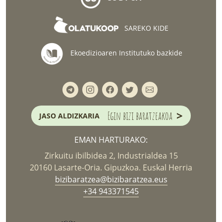
SAREKO KIDE
Ekoedizioaren Institutuko bazkide
>
Egin bizi baratzeakoa
JASO ALDIZKARIA
EMAN HARTURAKO:
Zirkuitu ibilbidea 2, Industrialdea 15
20160 Lasarte-Oria. Gipuzkoa. Euskal Herria
bizibaratzea@bizibaratzea.eus
+34 943371545