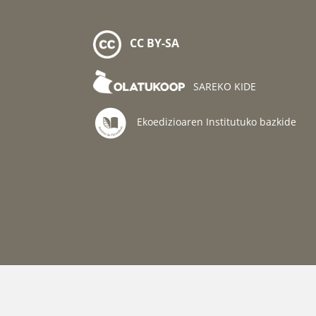
CC BY-SA
SAREKO KIDE
Ekoedizioaren Institutuko bazkide