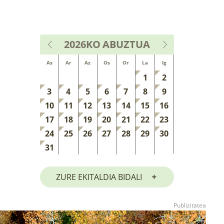
2026KO
ABUZTUA
As
Ar
Az
Os
Or
La
Ig
1
2
3
4
5
6
7
8
9
10
11
12
13
14
15
16
17
18
19
20
21
22
23
24
25
26
27
28
29
30
31
ZURE EKITALDIA BIDALI