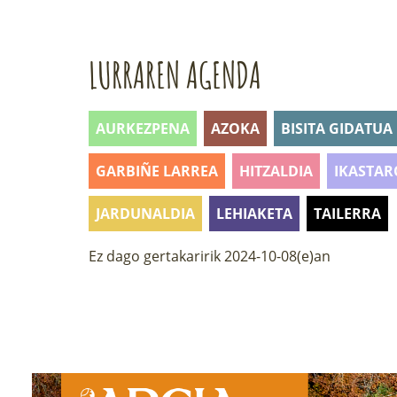
LURRAREN AGENDA
AURKEZPENA
AZOKA
BISITA GIDATUA
GARBIÑE LARREA
HITZALDIA
IKASTAR
JARDUNALDIA
LEHIAKETA
TAILERRA
Ez dago gertakaririk 2024-10-08(e)an