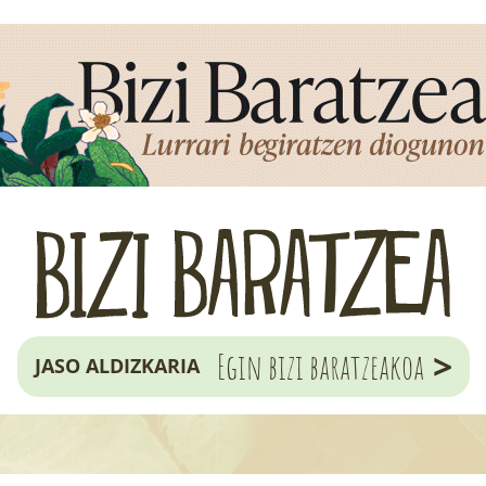
>
Egin bizi baratzeakoa
JASO ALDIZKARIA