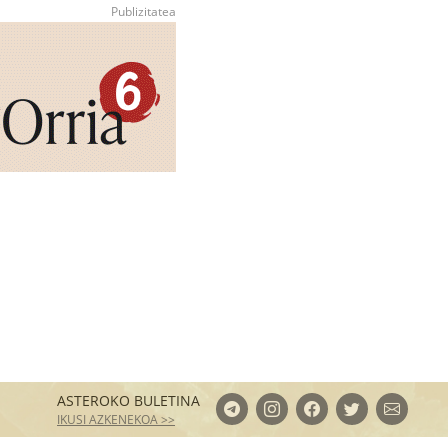
ASTEROKO BULETINA
IKUSI AZKENEKOA >>