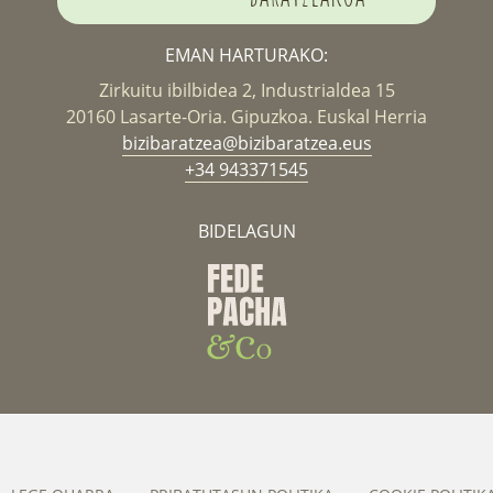
EMAN HARTURAKO:
Zirkuitu ibilbidea 2, Industrialdea 15
20160 Lasarte-Oria. Gipuzkoa. Euskal Herria
bizibaratzea@bizibaratzea.eus
+34 943371545
BIDELAGUN