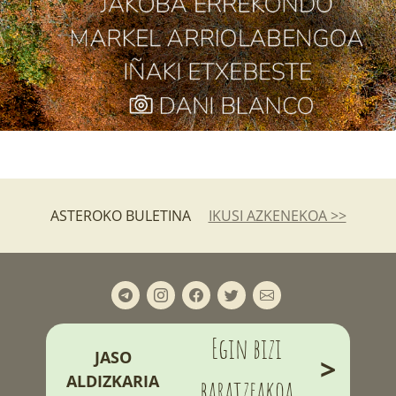
ASTEROKO BULETINA
IKUSI AZKENEKOA >>
Egin bizi
JASO
>
ALDIZKARIA
baratzeakoa