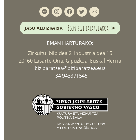
>
Egin bizi baratzeakoa
JASO ALDIZKARIA
EMAN HARTURAKO:
Zirkuitu ibilbidea 2, Industrialdea 15
20160 Lasarte-Oria. Gipuzkoa. Euskal Herria
bizibaratzea@bizibaratzea.eus
+34 943371545