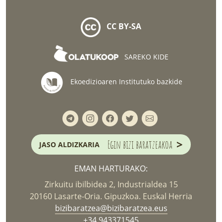
CC BY-SA
SAREKO KIDE
Ekoedizioaren Institutuko bazkide
>
Egin bizi baratzeakoa
JASO ALDIZKARIA
EMAN HARTURAKO:
Zirkuitu ibilbidea 2, Industrialdea 15
20160 Lasarte-Oria. Gipuzkoa. Euskal Herria
bizibaratzea@bizibaratzea.eus
+34 943371545