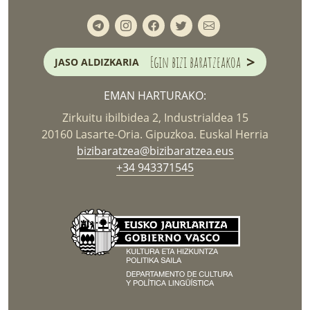
>
Egin bizi baratzeakoa
JASO ALDIZKARIA
EMAN HARTURAKO:
Zirkuitu ibilbidea 2, Industrialdea 15
20160 Lasarte-Oria. Gipuzkoa. Euskal Herria
bizibaratzea@bizibaratzea.eus
+34 943371545