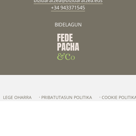
bizibaratzea@bizibaratzea.eus
+34 943371545
BIDELAGUN
LEGE OHARRA
PRIBATUTASUN POLITIKA
COOKIE POLITIK