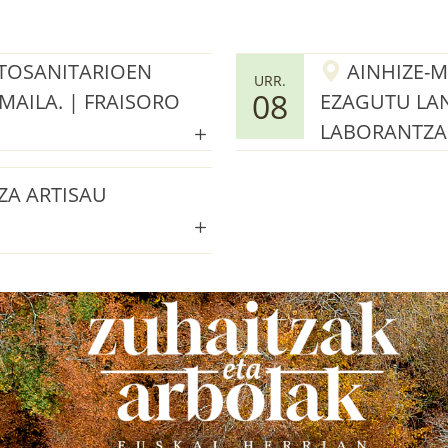
ITOSANITARIOEN
AINHIZE-M
URR.
08
 MAILA. | FRAISORO
EZAGUTU LAN
LABORANTZA
ZA ARTISAU