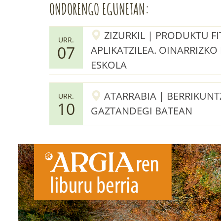
ONDORENGO EGUNETAN:
ZIZURKIL | PRODUKTU F
URR.
07
APLIKATZILEA. OINARRIZKO
ESKOLA
ATARRABIA | BERRIKUNT
URR.
10
GAZTANDEGI BATEAN