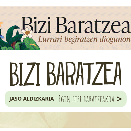
>
Egin bizi baratzeakoa
JASO ALDIZKARIA