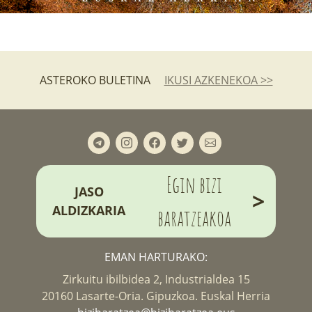
ASTEROKO BULETINA
IKUSI AZKENEKOA >>
Egin bizi
JASO
>
ALDIZKARIA
baratzeakoa
EMAN HARTURAKO:
Zirkuitu ibilbidea 2, Industrialdea 15
20160 Lasarte-Oria. Gipuzkoa. Euskal Herria