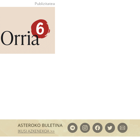
ASTEROKO BULETINA
IKUSI AZKENEKOA >>