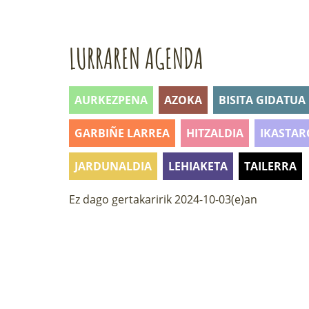
LURRAREN AGENDA
AURKEZPENA
AZOKA
BISITA GIDATUA
GARBIÑE LARREA
HITZALDIA
IKASTAR
JARDUNALDIA
LEHIAKETA
TAILERRA
Ez dago gertakaririk 2024-10-03(e)an