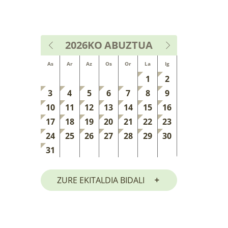
2026KO
ABUZTUA
As
Ar
Az
Os
Or
La
Ig
1
2
3
4
5
6
7
8
9
10
11
12
13
14
15
16
17
18
19
20
21
22
23
24
25
26
27
28
29
30
31
ZURE EKITALDIA BIDALI