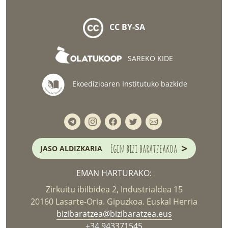
CC BY-SA
SAREKO KIDE
Ekoedizioaren Institutuko bazkide
>
Egin bizi baratzeakoa
JASO ALDIZKARIA
EMAN HARTURAKO:
Zirkuitu ibilbidea 2, Industrialdea 15
20160 Lasarte-Oria. Gipuzkoa. Euskal Herria
bizibaratzea@bizibaratzea.eus
+34 943371545