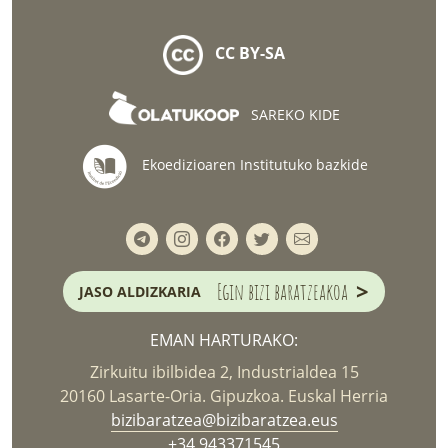
CC BY-SA
SAREKO KIDE
Ekoedizioaren Institutuko bazkide
>
Egin bizi baratzeakoa
JASO ALDIZKARIA
EMAN HARTURAKO:
Zirkuitu ibilbidea 2, Industrialdea 15
20160 Lasarte-Oria. Gipuzkoa. Euskal Herria
bizibaratzea@bizibaratzea.eus
+34 943371545