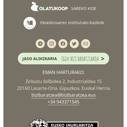
SAREKO KIDE
Ekoedizioaren Institutuko bazkide
>
Egin bizi baratzeakoa
JASO ALDIZKARIA
EMAN HARTURAKO:
Zirkuitu ibilbidea 2, Industrialdea 15
20160 Lasarte-Oria. Gipuzkoa. Euskal Herria
bizibaratzea@bizibaratzea.eus
+34 943371545