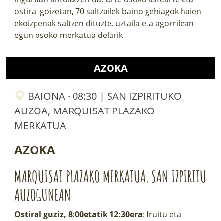
ostiral goizetan, 70 saltzailek baino gehiagok haien
ekoizpenak saltzen dituzte, uztaila eta agorrilean
egun osoko merkatua delarik
AZOKA
BAIONA · 08:30 | SAN IZPIRITUKO
AUZOA, MARQUISAT PLAZAKO
MERKATUA
AZOKA
MARQUISAT PLAZAKO MERKATUA, SAN IZPIRITU
AUZOGUNEAN
Ostiral guziz, 8:00etatik 12:30era
: fruitu eta