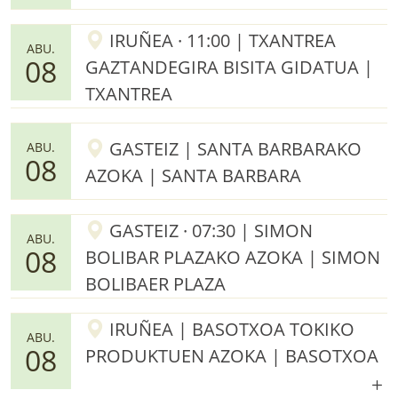
IRUÑEA · 11:00 | TXANTREA
ABU.
08
GAZTANDEGIRA BISITA GIDATUA |
TXANTREA
GASTEIZ | SANTA BARBARAKO
ABU.
08
AZOKA | SANTA BARBARA
GASTEIZ · 07:30 | SIMON
ABU.
08
BOLIBAR PLAZAKO AZOKA | SIMON
BOLIBAER PLAZA
IRUÑEA | BASOTXOA TOKIKO
ABU.
08
PRODUKTUEN AZOKA | BASOTXOA