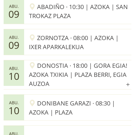
ABADIÑO · 10:30 | AZOKA | SAN
ABU.
09
TROKAZ PLAZA
ZORNOTZA · 08:00 | AZOKA |
ABU.
09
IXER APARKALEKUA
DONOSTIA · 18:00 | GORA EGIA!
ABU.
10
AZOKA TXIKIA | PLAZA BERRI, EGIA
AUZOA
DONIBANE GARAZI · 08:30 |
ABU.
10
AZOKA | PLAZA
ABU.