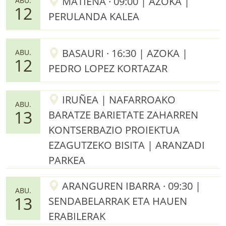
MATIENA · 09:00 | AZOKA |
ABU.
12
PERULANDA KALEA
BASAURI · 16:30 | AZOKA |
ABU.
12
PEDRO LOPEZ KORTAZAR
IRUÑEA | NAFARROAKO
ABU.
13
BARATZE BARIETATE ZAHARREN
KONTSERBAZIO PROIEKTUA
EZAGUTZEKO BISITA | ARANZADI
PARKEA
ARANGUREN IBARRA · 09:30 |
ABU.
13
SENDABELARRAK ETA HAUEN
ERABILERAK