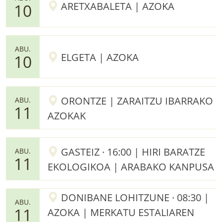
ARETXABALETA | AZOKA
10
ABU.
ELGETA | AZOKA
10
ORONTZE | ZARAITZU IBARRAKO
ABU.
11
AZOKAK
GASTEIZ · 16:00 | HIRI BARATZE
ABU.
11
EKOLOGIKOA | ARABAKO KANPUSA
DONIBANE LOHITZUNE · 08:30 |
ABU.
11
AZOKA | MERKATU ESTALIAREN