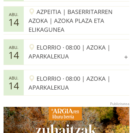
AZPEITIA | BASERRITARREN
ABU.
14
AZOKA | AZOKA PLAZA ETA
ELIKAGUNEA
ELORRIO · 08:00 | AZOKA |
ABU.
14
APARKALEKUA
ELORRIO · 08:00 | AZOKA |
ABU.
14
APARKALEKUA