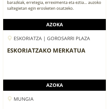
barazkiak, erretegia, erreximenta eta eztia… auzoko
saltegietan egin erosketen osatzeko.
AZOKA
ESKORIATZA | GOROSARRI PLAZA
ESKORIATZAKO MERKATUA
AZOKA
MUNGIA