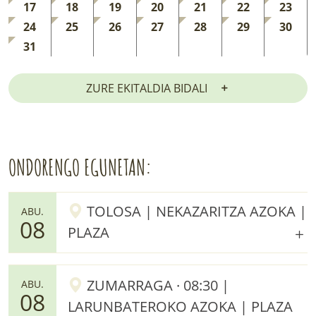
17
18
19
20
21
22
23
24
25
26
27
28
29
30
31
ZURE EKITALDIA BIDALI
ONDORENGO EGUNETAN:
TOLOSA | NEKAZARITZA AZOKA |
ABU.
08
PLAZA
ZUMARRAGA · 08:30 |
ABU.
08
LARUNBATEROKO AZOKA | PLAZA