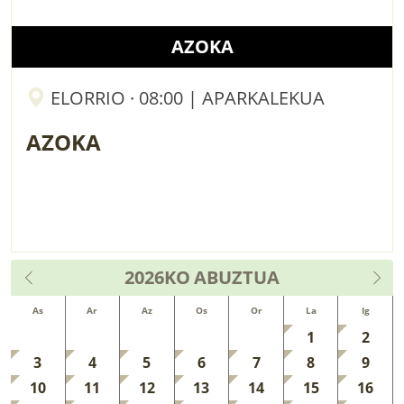
AZOKA
ELORRIO · 08:00 | APARKALEKUA
AZOKA
2026KO
ABUZTUA
As
Ar
Az
Os
Or
La
Ig
1
2
3
4
5
6
7
8
9
10
11
12
13
14
15
16