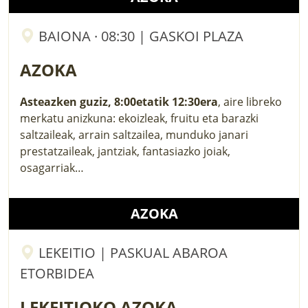
BAIONA · 08:30 | GASKOI PLAZA
AZOKA
Asteazken guziz, 8:00etatik 12:30era
, aire libreko
merkatu anizkuna: ekoizleak, fruitu eta barazki
saltzaileak, arrain saltzailea, munduko janari
prestatzaileak, jantziak, fantasiazko joiak,
osagarriak…
AZOKA
LEKEITIO | PASKUAL ABAROA
ETORBIDEA
LEKEITIOKO AZOKA