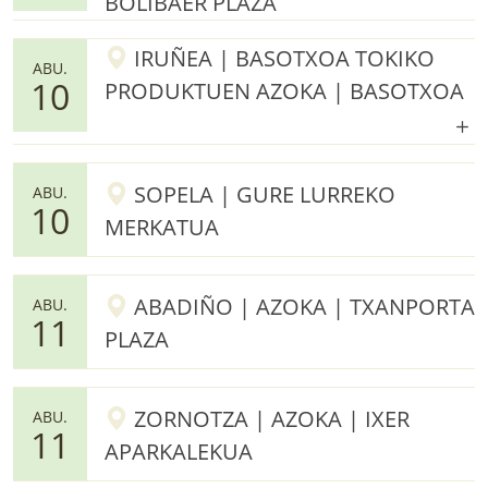
BOLIBAER PLAZA
IRUÑEA | BASOTXOA TOKIKO
ABU.
10
PRODUKTUEN AZOKA | BASOTXOA
SOPELA | GURE LURREKO
ABU.
10
MERKATUA
ABADIÑO | AZOKA | TXANPORTA
ABU.
11
PLAZA
ZORNOTZA | AZOKA | IXER
ABU.
11
APARKALEKUA