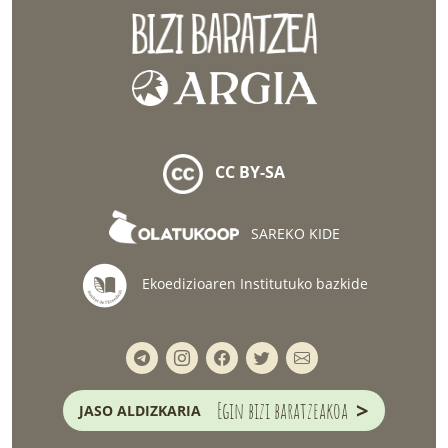
CC BY-SA
SAREKO KIDE
Ekoedizioaren Institutuko bazkide
>
Egin bizi baratzeakoa
JASO ALDIZKARIA