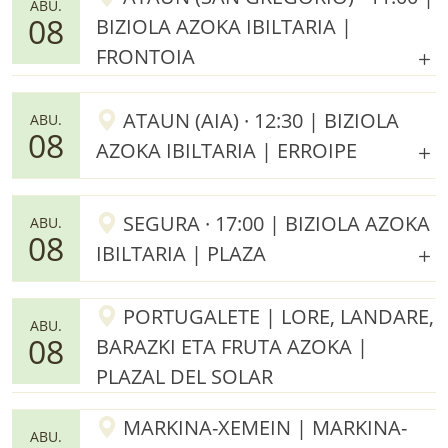
ABU.
08
BIZIOLA AZOKA IBILTARIA |
FRONTOIA
ATAUN (AIA) · 12:30 | BIZIOLA
ABU.
08
AZOKA IBILTARIA | ERROIPE
SEGURA · 17:00 | BIZIOLA AZOKA
ABU.
08
IBILTARIA | PLAZA
PORTUGALETE | LORE, LANDARE,
ABU.
08
BARAZKI ETA FRUTA AZOKA |
PLAZAL DEL SOLAR
MARKINA-XEMEIN | MARKINA-
ABU.