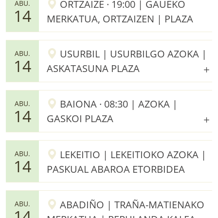
ORTZAIZE · 19:00 | GAUEKO
ABU.
14
MERKATUA, ORTZAIZEN | PLAZA
USURBIL | USURBILGO AZOKA |
ABU.
14
ASKATASUNA PLAZA
BAIONA · 08:30 | AZOKA |
ABU.
14
GASKOI PLAZA
LEKEITIO | LEKEITIOKO AZOKA |
ABU.
14
PASKUAL ABAROA ETORBIDEA
ABADIÑO | TRAÑA-MATIENAKO
ABU.
14