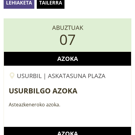
LEHIAKETA
TAILERRA
LURRAREN AGENDA
AZOKA
ABUZTUAK
07
AZOKA
USURBIL | ASKATASUNA PLAZA
USURBILGO AZOKA
Asteazkeneroko azoka.
AZOKA