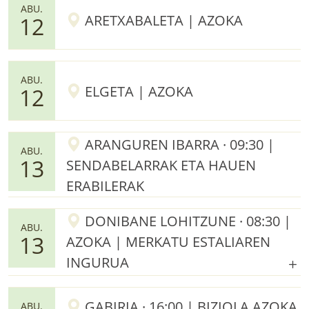
ABU.
ARETXABALETA | AZOKA
12
ABU.
ELGETA | AZOKA
12
ARANGUREN IBARRA · 09:30 |
ABU.
13
SENDABELARRAK ETA HAUEN
ERABILERAK
DONIBANE LOHITZUNE · 08:30 |
ABU.
13
AZOKA | MERKATU ESTALIAREN
INGURUA
GABIRIA · 16:00 | BIZIOLA AZOKA
ABU.