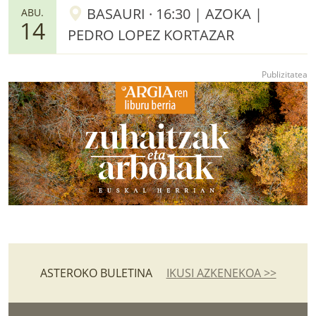
BASAURI · 16:30 | AZOKA |
ABU.
14
PEDRO LOPEZ KORTAZAR
ASTEROKO BULETINA
IKUSI AZKENEKOA >>