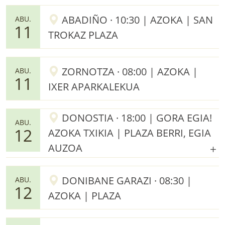
ABADIÑO · 10:30 | AZOKA | SAN
ABU.
11
TROKAZ PLAZA
ZORNOTZA · 08:00 | AZOKA |
ABU.
11
IXER APARKALEKUA
DONOSTIA · 18:00 | GORA EGIA!
ABU.
12
AZOKA TXIKIA | PLAZA BERRI, EGIA
AUZOA
DONIBANE GARAZI · 08:30 |
ABU.
12
AZOKA | PLAZA