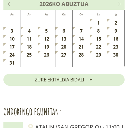
2026KO
ABUZTUA
As
Ar
Az
Os
Or
La
Ig
1
2
3
4
5
6
7
8
9
10
11
12
13
14
15
16
17
18
19
20
21
22
23
24
25
26
27
28
29
30
31
ZURE EKITALDIA BIDALI
ONDORENGO EGUNETAN:
ATAUN (SAN GREGORIO) · 11:00 |