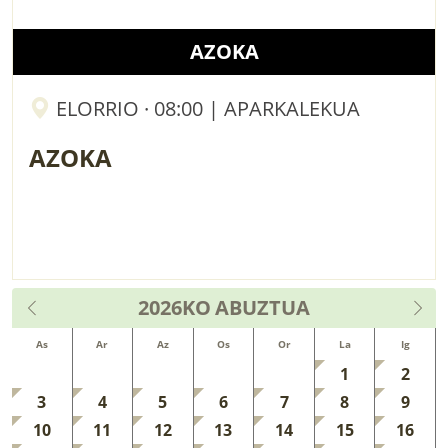
AZOKA
ELORRIO · 08:00 | APARKALEKUA
AZOKA
2026KO
ABUZTUA
As
Ar
Az
Os
Or
La
Ig
1
2
3
4
5
6
7
8
9
10
11
12
13
14
15
16