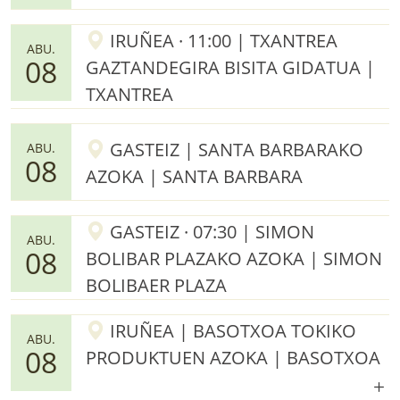
IRUÑEA · 11:00 | TXANTREA
ABU.
08
GAZTANDEGIRA BISITA GIDATUA |
TXANTREA
GASTEIZ | SANTA BARBARAKO
ABU.
08
AZOKA | SANTA BARBARA
GASTEIZ · 07:30 | SIMON
ABU.
08
BOLIBAR PLAZAKO AZOKA | SIMON
BOLIBAER PLAZA
IRUÑEA | BASOTXOA TOKIKO
ABU.
08
PRODUKTUEN AZOKA | BASOTXOA