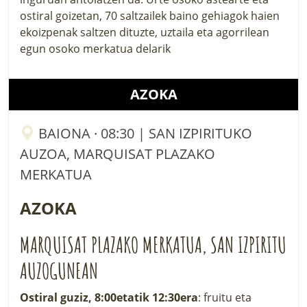
ostiral goizetan, 70 saltzailek baino gehiagok haien
ekoizpenak saltzen dituzte, uztaila eta agorrilean
egun osoko merkatua delarik
AZOKA
BAIONA · 08:30 | SAN IZPIRITUKO
AUZOA, MARQUISAT PLAZAKO
MERKATUA
AZOKA
MARQUISAT PLAZAKO MERKATUA, SAN IZPIRITU
AUZOGUNEAN
Ostiral guziz, 8:00etatik 12:30era
: fruitu eta