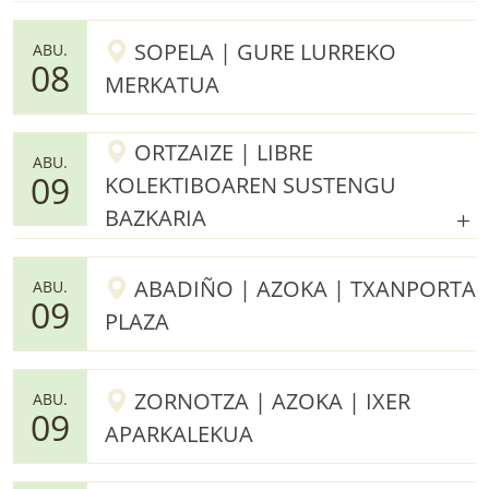
SOPELA | GURE LURREKO
ABU.
08
MERKATUA
ORTZAIZE | LIBRE
ABU.
09
KOLEKTIBOAREN SUSTENGU
BAZKARIA
ABADIÑO | AZOKA | TXANPORTA
ABU.
09
PLAZA
ZORNOTZA | AZOKA | IXER
ABU.
09
APARKALEKUA