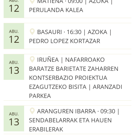
MATIENA · 09:00 | AZOKA |
ABU.
12
PERULANDA KALEA
BASAURI · 16:30 | AZOKA |
ABU.
12
PEDRO LOPEZ KORTAZAR
IRUÑEA | NAFARROAKO
ABU.
13
BARATZE BARIETATE ZAHARREN
KONTSERBAZIO PROIEKTUA
EZAGUTZEKO BISITA | ARANZADI
PARKEA
ARANGUREN IBARRA · 09:30 |
ABU.
13
SENDABELARRAK ETA HAUEN
ERABILERAK