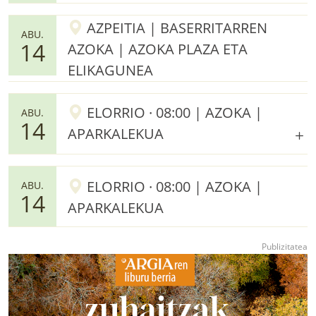
AZPEITIA | BASERRITARREN
ABU.
14
AZOKA | AZOKA PLAZA ETA
ELIKAGUNEA
ELORRIO · 08:00 | AZOKA |
ABU.
14
APARKALEKUA
ELORRIO · 08:00 | AZOKA |
ABU.
14
APARKALEKUA