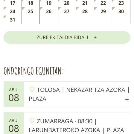
17
18
19
20
21
22
23
24
25
26
27
28
29
30
31
ZURE EKITALDIA BIDALI
ONDORENGO EGUNETAN:
TOLOSA | NEKAZARITZA AZOKA |
ABU.
08
PLAZA
ZUMARRAGA · 08:30 |
ABU.
08
LARUNBATEROKO AZOKA | PLAZA