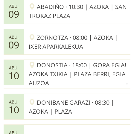
ABADIÑO · 10:30 | AZOKA | SAN
ABU.
09
TROKAZ PLAZA
ZORNOTZA · 08:00 | AZOKA |
ABU.
09
IXER APARKALEKUA
DONOSTIA · 18:00 | GORA EGIA!
ABU.
10
AZOKA TXIKIA | PLAZA BERRI, EGIA
AUZOA
DONIBANE GARAZI · 08:30 |
ABU.
10
AZOKA | PLAZA
ABU.