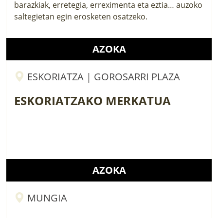
barazkiak, erretegia, erreximenta eta eztia… auzoko
saltegietan egin erosketen osatzeko.
AZOKA
ESKORIATZA | GOROSARRI PLAZA
ESKORIATZAKO MERKATUA
AZOKA
MUNGIA