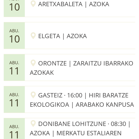
ARETXABALETA | AZOKA
10
ABU.
ELGETA | AZOKA
10
ORONTZE | ZARAITZU IBARRAKO
ABU.
11
AZOKAK
GASTEIZ · 16:00 | HIRI BARATZE
ABU.
11
EKOLOGIKOA | ARABAKO KANPUSA
DONIBANE LOHITZUNE · 08:30 |
ABU.
11
AZOKA | MERKATU ESTALIAREN