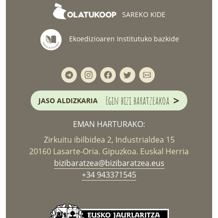
SAREKO KIDE
Ekoedizioaren Institutuko bazkide
>
Egin bizi baratzeakoa
JASO ALDIZKARIA
EMAN HARTURAKO:
Zirkuitu ibilbidea 2, Industrialdea 15
20160 Lasarte-Oria. Gipuzkoa. Euskal Herria
bizibaratzea@bizibaratzea.eus
+34 943371545