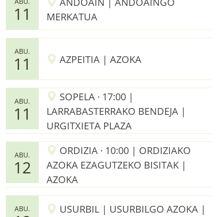
ANDOAIN | ANDOAINGO
ABU.
11
MERKATUA
ABU.
AZPEITIA | AZOKA
11
SOPELA · 17:00 |
ABU.
11
LARRABASTERRAKO BENDEJA |
URGITXIETA PLAZA
ORDIZIA · 10:00 | ORDIZIAKO
ABU.
12
AZOKA EZAGUTZEKO BISITAK |
AZOKA
USURBIL | USURBILGO AZOKA |
ABU.