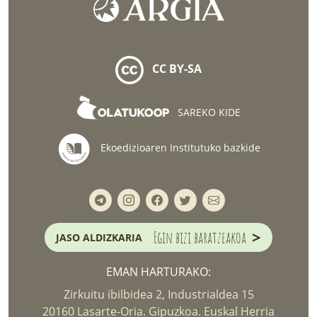
CC BY-SA
SAREKO KIDE
Ekoedizioaren Institutuko bazkide
>
Egin bizi baratzeakoa
JASO ALDIZKARIA
EMAN HARTURAKO:
Zirkuitu ibilbidea 2, Industrialdea 15
20160 Lasarte-Oria. Gipuzkoa. Euskal Herria