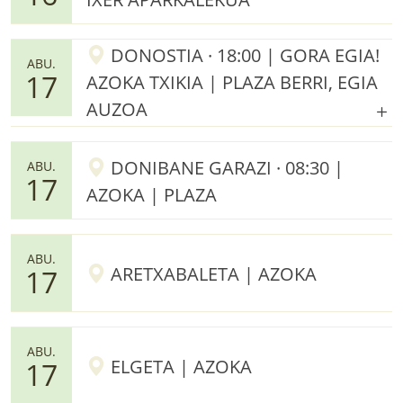
DONOSTIA · 18:00 | GORA EGIA!
ABU.
17
AZOKA TXIKIA | PLAZA BERRI, EGIA
AUZOA
DONIBANE GARAZI · 08:30 |
ABU.
17
AZOKA | PLAZA
ABU.
ARETXABALETA | AZOKA
17
ABU.
ELGETA | AZOKA
17