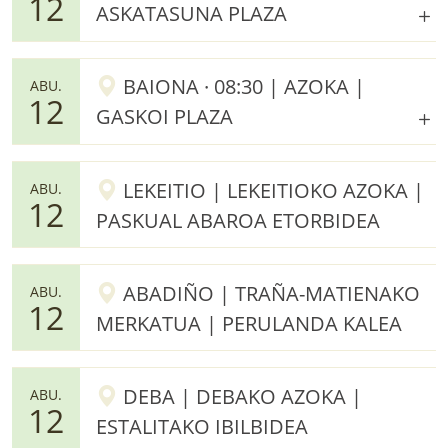
12
ASKATASUNA PLAZA
BAIONA · 08:30 | AZOKA |
ABU.
12
GASKOI PLAZA
LEKEITIO | LEKEITIOKO AZOKA |
ABU.
12
PASKUAL ABAROA ETORBIDEA
ABADIÑO | TRAÑA-MATIENAKO
ABU.
12
MERKATUA | PERULANDA KALEA
DEBA | DEBAKO AZOKA |
ABU.
12
ESTALITAKO IBILBIDEA