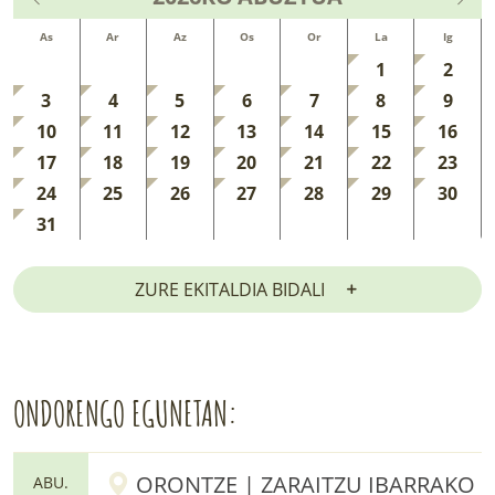
As
Ar
Az
Os
Or
La
Ig
1
2
3
4
5
6
7
8
9
10
11
12
13
14
15
16
17
18
19
20
21
22
23
24
25
26
27
28
29
30
31
ZURE EKITALDIA BIDALI
ONDORENGO EGUNETAN:
ORONTZE | ZARAITZU IBARRAKO
ABU.