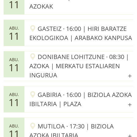
11
AZOKAK
GASTEIZ · 16:00 | HIRI BARATZE
ABU.
11
EKOLOGIKOA | ARABAKO KANPUSA
DONIBANE LOHITZUNE · 08:30 |
ABU.
11
AZOKA | MERKATU ESTALIAREN
INGURUA
GABIRIA · 16:00 | BIZIOLA AZOKA
ABU.
11
IBILTARIA | PLAZA
MUTILOA · 17:30 | BIZIOLA
ABU.
11
AZOKA IBILTARIA