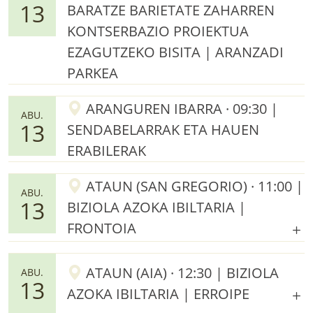
13
BARATZE BARIETATE ZAHARREN
KONTSERBAZIO PROIEKTUA
EZAGUTZEKO BISITA | ARANZADI
PARKEA
ARANGUREN IBARRA · 09:30 |
ABU.
13
SENDABELARRAK ETA HAUEN
ERABILERAK
ATAUN (SAN GREGORIO) · 11:00 |
ABU.
13
BIZIOLA AZOKA IBILTARIA |
FRONTOIA
ATAUN (AIA) · 12:30 | BIZIOLA
ABU.
13
AZOKA IBILTARIA | ERROIPE