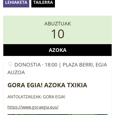
LEHIAKETA
TAILERRA
LURRAREN AGENDA
AZOKA
ABUZTUAK
10
AZOKA
DONOSTIA · 18:00 | PLAZA BERRI, EGIA
AUZOA
GORA EGIA! AZOKA TXIKIA
ANTOLATZAILEAK: GORA EGIA!
https://www.goraegia.eus/