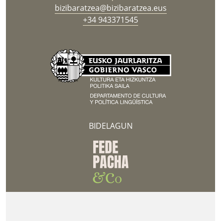
bizibaratzea@bizibaratzea.eus
+34 943371545
BIDELAGUN