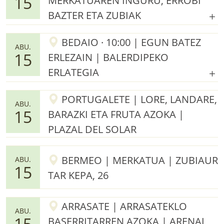
15
MERKATUAREN INGURU, ERROBI
BAZTER ETA ZUBIAK
BEDAIO · 10:00 | EGUN BATEZ
ABU.
15
ERLEZAIN | BALERDIPEKO
ERLATEGIA
PORTUGALETE | LORE, LANDARE,
ABU.
15
BARAZKI ETA FRUTA AZOKA |
PLAZAL DEL SOLAR
BERMEO | MERKATUA | ZUBIAUR
ABU.
15
TAR KEPA, 26
ARRASATE | ARRASATEKLO
ABU.
15
BASERRITARREN AZOKA | ARENAL