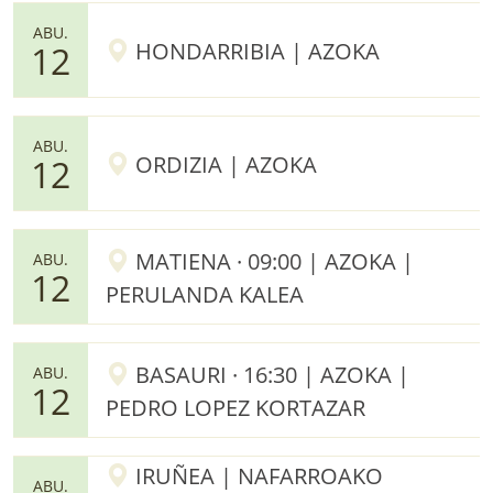
ABU.
HONDARRIBIA | AZOKA
12
ABU.
ORDIZIA | AZOKA
12
MATIENA · 09:00 | AZOKA |
ABU.
12
PERULANDA KALEA
BASAURI · 16:30 | AZOKA |
ABU.
12
PEDRO LOPEZ KORTAZAR
IRUÑEA | NAFARROAKO
ABU.