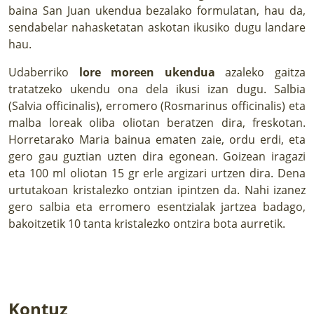
baina San Juan ukendua bezalako formulatan, hau da,
sendabelar nahasketatan askotan ikusiko dugu landare
hau.
Udaberriko
lore moreen ukendua
azaleko gaitza
tratatzeko ukendu ona dela ikusi izan dugu. Salbia
(Salvia officinalis), erromero (Rosmarinus officinalis) eta
malba loreak oliba oliotan beratzen dira, freskotan.
Horretarako Maria bainua ematen zaie, ordu erdi, eta
gero gau guztian uzten dira egonean. Goizean iragazi
eta 100 ml oliotan 15 gr erle argizari urtzen dira. Dena
urtutakoan kristalezko ontzian ipintzen da. Nahi izanez
gero salbia eta erromero esentzialak jartzea badago,
bakoitzetik 10 tanta kristalezko ontzira bota aurretik.
Kontuz