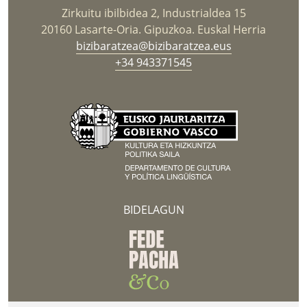
Zirkuitu ibilbidea 2, Industrialdea 15
20160 Lasarte-Oria. Gipuzkoa. Euskal Herria
bizibaratzea@bizibaratzea.eus
+34 943371545
BIDELAGUN