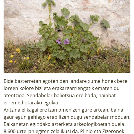
Bide bazterretan egoten den landare xume honek bere
loreen kolore bizi eta erakargarriengatik ematen du
atentzioa. Sendabelar baliotsua ere bada, hainbat
erremediotarako egokia.
Antzina elikagai ere izan omen zen gure artean, baina
gaur egun gehiago erabiltzen dugu sendabelar moduan.
Balkanetan egindako azterketa arkeologikoetan duela
8.600 urte jan egiten zela ikusi da. Plinio eta Zizeronek