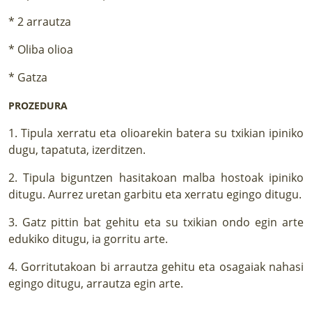
* 2 arrautza
* Oliba olioa
* Gatza
PROZEDURA
1. Tipula xerratu eta olioarekin batera su txikian ipiniko
dugu, tapatuta, izerditzen.
2. Tipula biguntzen hasitakoan malba hostoak ipiniko
ditugu. Aurrez uretan garbitu eta xerratu egingo ditugu.
3. Gatz pittin bat gehitu eta su txikian ondo egin arte
edukiko ditugu, ia gorritu arte.
4. Gorritutakoan bi arrautza gehitu eta osagaiak nahasi
egingo ditugu, arrautza egin arte.