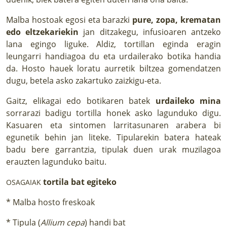
Malba hostoak egosi eta barazki
pure, zopa, krematan
edo eltzekariekin
jan ditzakegu, infusioaren antzeko
lana egingo liguke. Aldiz, tortillan eginda eragin
leungarri handiagoa du eta urdailerako botika handia
da. Hosto hauek loratu aurretik biltzea gomendatzen
dugu, betela asko zakartuko zaizkigu-eta.
Gaitz, elikagai edo botikaren batek
urdaileko mina
sorrarazi badigu tortilla honek asko lagunduko digu.
Kasuaren eta sintomen larritasunaren arabera bi
egunetik behin jan liteke. Tipularekin batera hateak
badu bere garrantzia, tipulak duen urak muzilagoa
erauzten lagunduko baitu.
tortila bat egiteko
OSAGAIAK
* Malba hosto freskoak
* Tipula (
Allium cepa
) handi bat