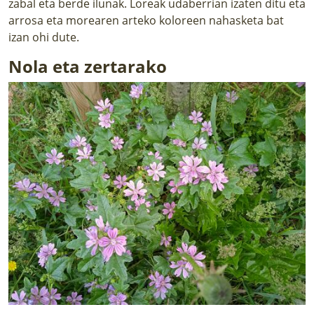
zabal eta berde ilunak. Loreak udaberrian izaten ditu eta
arrosa eta morearen arteko koloreen nahasketa bat
izan ohi dute.
Nola eta zertarako