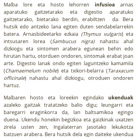
Malba lore eta hosto lehorren
infusioa
arnas
aparatuko gaitzetarako eta digestio aparatuko
gaitzetarako, bietarako berdin, erabiltzen da. Bera
hutsik edo antzeko lana egiten duten sendabelarrekin
batera. Arnasbideetarko ezkaia
(Thymus vulgaris
) eta
intsusaren lorea (
Sambucus nigra)
nahastu ahal
dizkiogu eta sintomen arabera egunean behin edo
hirutan hartu, otorduen ondoren, sintomak erabat joan
arte. Digestio lanak ondo egiten laguntzeko kamamila
(
Chamaemelum nobile
) eta txikori-belarra (
Taraxacum
officinale
) nahastu ahal dizkiogu, otroduen ondoren
hartuz.
Malbaren hosto eta loreekin egindako
ukenduak
azaleko gaitzak tratatzeko balio digu; leungarri eta
baregarri eraginkorra da, lan baltsamikoa egingo
duena. Ukendu honekin begizkoa eta gaizkinak uxatzen
zirela usten zen, Ingalaterran jasotako lekukotza
batzuen arabera. Bera hutsik dela egin daiteke ukendua