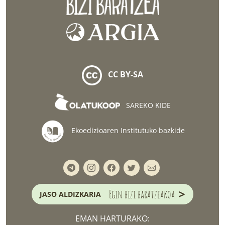
CC BY-SA
SAREKO KIDE
Ekoedizioaren Institutuko bazkide
>
Egin bizi baratzeakoa
JASO ALDIZKARIA
EMAN HARTURAKO: