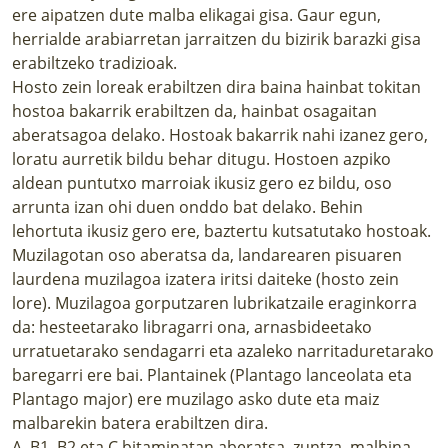
ere aipatzen dute malba elikagai gisa. Gaur egun,
herrialde arabiarretan jarraitzen du bizirik barazki gisa
erabiltzeko tradizioak.
Hosto zein loreak erabiltzen dira baina hainbat tokitan
hostoa bakarrik erabiltzen da, hainbat osagaitan
aberatsagoa delako. Hostoak bakarrik nahi izanez gero,
loratu aurretik bildu behar ditugu. Hostoen azpiko
aldean puntutxo marroiak ikusiz gero ez bildu, oso
arrunta izan ohi duen onddo bat delako. Behin
lehortuta ikusiz gero ere, baztertu kutsatutako hostoak.
Muzilagotan oso aberatsa da, landarearen pisuaren
laurdena muzilagoa izatera iritsi daiteke (hosto zein
lore). Muzilagoa gorputzaren lubrikatzaile eraginkorra
da: hesteetarako libragarri ona, arnasbideetako
urratuetarako sendagarri eta azaleko narritaduretarako
baregarri ere bai. Plantainek (Plantago lanceolata eta
Plantago major) ere muzilago asko dute eta maiz
malbarekin batera erabiltzen dira.
A, B1, B2 eta C bitaminatan aberatsa, zuntza, malbina,