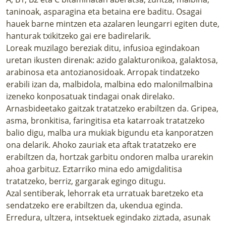
taninoak, asparagina eta betaina ere baditu. Osagai
hauek barne mintzen eta azalaren leungarri egiten dute,
hanturak txikitzeko gai ere badirelarik.
Loreak muzilago bereziak ditu, infusioa egindakoan
uretan ikusten direnak: azido galakturonikoa, galaktosa,
arabinosa eta antozianosidoak. Arropak tindatzeko
erabili izan da, malbidola, malbina edo malonilmalbina
izeneko konposatuak tindagai onak direlako.
Arnasbideetako gaitzak tratatzeko erabiltzen da. Gripea,
asma, bronkitisa, faringitisa eta katarroak tratatzeko
balio digu, malba ura mukiak bigundu eta kanporatzen
ona delarik. Ahoko zauriak eta aftak tratatzeko ere
erabiltzen da, hortzak garbitu ondoren malba urarekin
ahoa garbituz. Eztarriko mina edo amigdalitisa
tratatzeko, berriz, gargarak egingo ditugu.
Azal sentiberak, lehorrak eta urratuak baretzeko eta
sendatzeko ere erabiltzen da, ukendua eginda.
Erredura, ultzera, intsektuek egindako ziztada, asunak