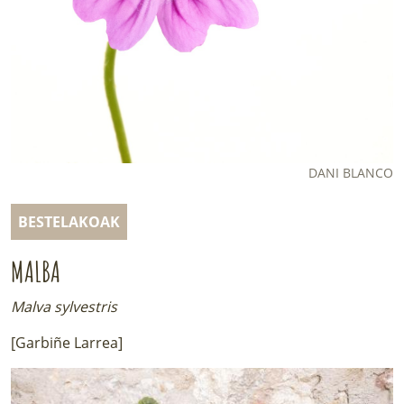
LURRAREN AGENDA
AZOKA
DANI BLANCO
BESTELAKOAK
MALBA
Malva sylvestris
[Garbiñe Larrea]