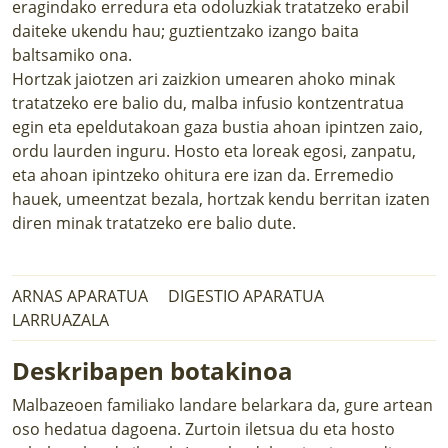
eragindako erredura eta odoluzkiak tratatzeko erabil
daiteke ukendu hau; guztientzako izango baita
baltsamiko ona.
Hortzak jaiotzen ari zaizkion umearen ahoko minak
tratatzeko ere balio du, malba infusio kontzentratua
egin eta epeldutakoan gaza bustia ahoan ipintzen zaio,
ordu laurden inguru. Hosto eta loreak egosi, zanpatu,
eta ahoan ipintzeko ohitura ere izan da. Erremedio
hauek, umeentzat bezala, hortzak kendu berritan izaten
diren minak tratatzeko ere balio dute.
ARNAS APARATUA
DIGESTIO APARATUA
LARRUAZALA
Deskribapen botakinoa
Malbazeoen familiako landare belarkara da, gure artean
oso hedatua dagoena. Zurtoin iletsua du eta hosto