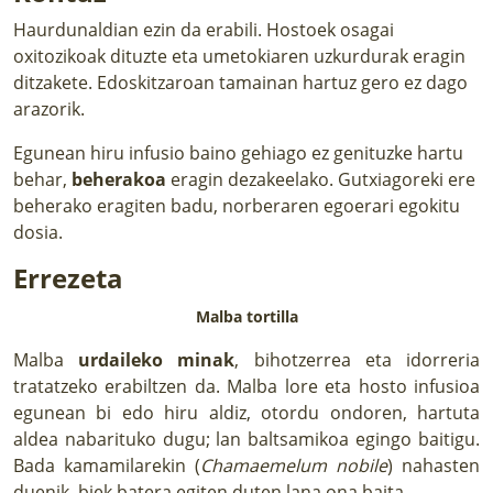
Haurdunaldian ezin da erabili. Hostoek osagai
oxitozikoak dituzte eta umetokiaren uzkurdurak eragin
ditzakete. Edoskitzaroan tamainan hartuz gero ez dago
arazorik.
Egunean hiru infusio baino gehiago ez genituzke hartu
behar,
beherakoa
eragin dezakeelako. Gutxiagoreki ere
beherako eragiten badu, norberaren egoerari egokitu
dosia.
Errezeta
Malba tortilla
Malba
urdaileko minak
, bihotzerrea eta idorreria
tratatzeko erabiltzen da. Malba lore eta hosto infusioa
egunean bi edo hiru aldiz, otordu ondoren, hartuta
aldea nabarituko dugu; lan baltsamikoa egingo baitigu.
Bada kamamilarekin (
Chamaemelum nobile
) nahasten
duenik, biek batera egiten duten lana ona baita.