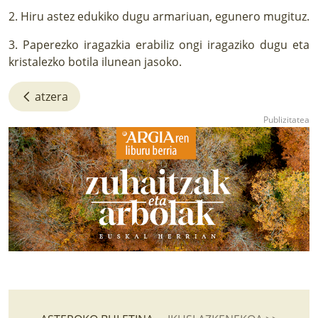
2. Hiru astez edukiko dugu armariuan, egunero mugituz.
3. Paperezko iragazkia erabiliz ongi iragaziko dugu eta
kristalezko botila ilunean jasoko.
atzera