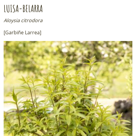
LUISA-BELARRA
Aloysia citrodora
[Garbiñe Larrea]