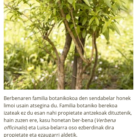
Berbenaren familia botanikokoa den sendabelar honek
limoi usain atsegina du. Familia botaniko berekoa
izateak ez du esan nahi propietate antzekoak dituztenik,
hain zuzen ere, kasu honetan ber-bena (
Verbena
officinalis
) eta Luisa-belarra oso ezberdinak dira
propietate eta ezaugarri aldetik.