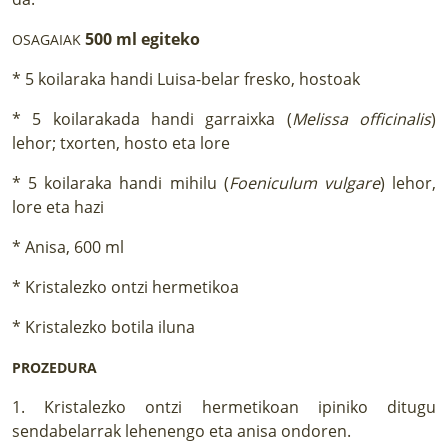
500 ml egiteko
OSAGAIAK
* 5 koilaraka handi Luisa-belar fresko, hostoak
* 5 koilarakada handi garraixka (
Melissa officinalis
)
lehor; txorten, hosto eta lore
* 5 koilaraka handi mihilu (
Foeniculum vulgare
) lehor,
lore eta hazi
* Anisa, 600 ml
* Kristalezko ontzi hermetikoa
* Kristalezko botila iluna
PROZEDURA
1. Kristalezko ontzi hermetikoan ipiniko ditugu
sendabelarrak lehenengo eta anisa ondoren.