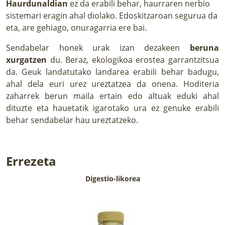
Haurdunaldian
ez da erabili behar, haurraren nerbio
sistemari eragin ahal diolako. Edoskitzaroan segurua da
eta, are gehiago, onuragarria ere bai.
Sendabelar honek urak izan dezakeen
beruna
xurgatzen
du. Beraz, ekologikoa erostea garrantzitsua
da. Geuk landatutako landarea erabili behar badugu,
ahal dela euri urez ureztatzea da onena. Hoditeria
zaharrek berun maila ertain edo altuak eduki ahal
dituzte eta hauetatik igarotako ura ez genuke erabili
behar sendabelar hau ureztatzeko.
Errezeta
Digestio-likorea