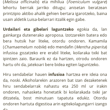
(
Melissa officinalis
) eta mihilua (
Foeniculum vulgare
)
lehortu berriak jarriko ditugu; anisetan beratzean
printzipio aktibo ahalik gehien bertara igarotzeko, baina
usain aldetik Luisa-belarrari itzalik egin gabe.
Urdailari eta gibelari laguntzeko
egokia da, lan
gainkarga dutenerako aproposa. Izotzarekin batera edo
bera hutsik har liteke, otordu ondoren. Kamamila
(
Chamaemelum nobile
) edo mendafin (
Mentha piperita
)
infusioa gozatzeko ere erabil liteke, koilaraka txiki bat
ipintzen zaio. Baraurik ez da hartzen, otrodu ondoren
hartu ohi da, jatekoari bere bidea egiten laguntzeko.
Hiru sendabelar hauen
infusioa
hartzea ere ideia ona
da, noski. Alkoholarekin arazoren bat izan dezaketenek
hiru sendabelarrak nahastu eta 250 ml ur irakin
ondoren, nahasketa honetatik bi koilarakada txiki jar
ditzatela, bost minutuan tapatuta edukiz. Otordu
ondoren hartuta digestioa arin egitekolagungarri izango
da.