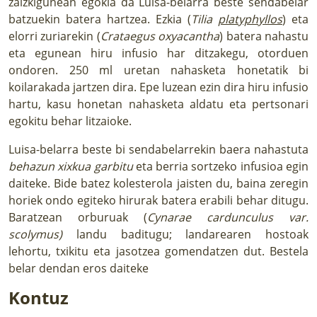
zaizkigunean egokia da Luisa-belarra beste sendabelar
batzuekin batera hartzea. Ezkia (
Tilia
platyphyllos
) eta
elorri zuriarekin (
Crataegus oxyacantha
) batera nahastu
eta egunean hiru infusio har ditzakegu, otorduen
ondoren. 250 ml uretan nahasketa honetatik bi
koilarakada jartzen dira. Epe luzean ezin dira hiru infusio
hartu, kasu honetan nahasketa aldatu eta pertsonari
egokitu behar litzaioke.
Luisa-belarra beste bi sendabelarrekin baera nahastuta
behazun xixkua garbitu
eta berria sortzeko infusioa egin
daiteke. Bide batez kolesterola jaisten du, baina zeregin
horiek ondo egiteko hirurak batera erabili behar ditugu.
Baratzean orburuak (
Cynarae cardunculus var.
scolymus)
landu baditugu; landarearen hostoak
lehortu, txikitu eta jasotzea gomendatzen dut. Bestela
belar dendan eros daiteke
Kontuz