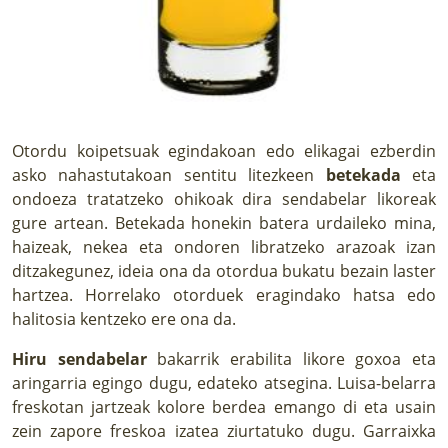
Otordu koipetsuak egindakoan edo elikagai ezberdin
asko nahastutakoan sentitu litezkeen
betekada
eta
ondoeza tratatzeko ohikoak dira sendabelar likoreak
gure artean. Betekada honekin batera urdaileko mina,
haizeak, nekea eta ondoren libratzeko arazoak izan
ditzakegunez, ideia ona da otordua bukatu bezain laster
hartzea. Horrelako otorduek eragindako hatsa edo
halitosia kentzeko ere ona da.
Hiru sendabelar
bakarrik erabilita likore goxoa eta
aringarria egingo dugu, edateko atsegina. Luisa-belarra
freskotan jartzeak kolore berdea emango di eta usain
zein zapore freskoa izatea ziurtatuko dugu. Garraixka