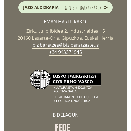
>
Egin bizi baratzeakoa
JASO ALDIZKARIA
EMAN HARTURAKO:
Zirkuitu ibilbidea 2, Industrialdea 15
20160 Lasarte-Oria. Gipuzkoa. Euskal Herria
bizibaratzea@bizibaratzea.eus
+34 943371545
BIDELAGUN