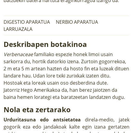
batzuekin batera hartuta eraginkorragoa izango da.
DIGESTIO APARATUA
NERBIO APARATUA
LARRUAZALA
Deskribapen botakinoa
Verbenaceae
familiako espezie honek limoi usain
sarkorra du, hortik datorkio izena. Zurtoin gogorrekoa,
2 m eta 5 m artean hazten da hosto fin eta luzeak dituen
landare hau. Udan lore txiki zurixkak izaten ditu.
Hostoak eta loreak usain oso desberdina dute.
Jatorriz Hego Amerikakoa da, han berez jaiotzen da
baina hemen lorategi eta baratzeetan landatzen dugu.
Nola eta zertarako
Urduritasuna edo antsietatea
direla-medio, jatek
gogorik eza edo jandakoak kalte egin izana gertatzen