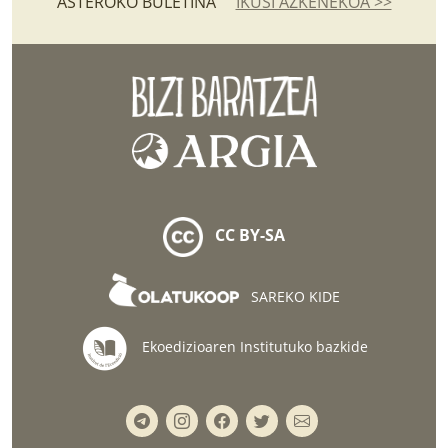
ASTEROKO BULETINA
IKUSI AZKENEKOA >>
CC BY-SA
SAREKO KIDE
Ekoedizioaren Institutuko bazkide