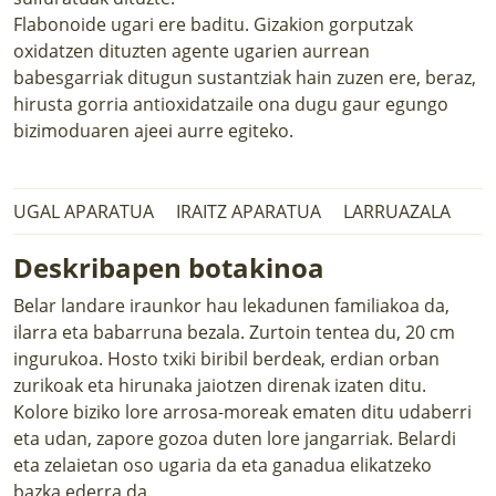
Flabonoide ugari ere baditu. Gizakion gorputzak
oxidatzen dituzten agente ugarien aurrean
babesgarriak ditugun sustantziak hain zuzen ere, beraz,
hirusta gorria antioxidatzaile ona dugu gaur egungo
bizimoduaren ajeei aurre egiteko.
UGAL APARATUA
IRAITZ APARATUA
LARRUAZALA
Deskribapen botakinoa
Belar landare iraunkor hau lekadunen familiakoa da,
ilarra eta babarruna bezala. Zurtoin tentea du, 20 cm
ingurukoa. Hosto txiki biribil berdeak, erdian orban
zurikoak eta hirunaka jaiotzen direnak izaten ditu.
Kolore biziko lore arrosa-moreak ematen ditu udaberri
eta udan, zapore gozoa duten lore jangarriak. Belardi
eta zelaietan oso ugaria da eta ganadua elikatzeko
bazka ederra da.