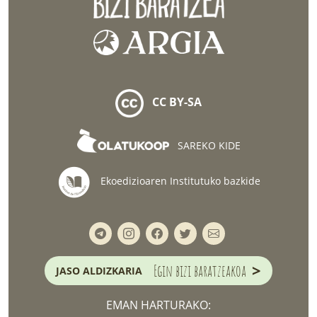
CC BY-SA
SAREKO KIDE
Ekoedizioaren Institutuko bazkide
>
Egin bizi baratzeakoa
JASO ALDIZKARIA
EMAN HARTURAKO: