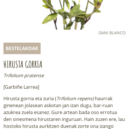
LURRAREN AGENDA
AZOKA
DANI BLANCO
BESTELAKOAK
HIRUSTA GORRIA
Trifolium pratense
[Garbiñe Larrea]
Hirusta gorria eta zuria (
Trifolium repens)
haurrak
ginenean jolasean askotan jan izan dugu, bar-ruan
azukrea zuela esanez. Gure artean bada oso errotua
den sinesmena hirustaren inguruan. Hain zuzen ere, lau
hostoko hirusta aurkitzen duenak zorte ona izango