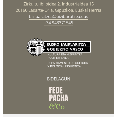
Zirkuitu ibilbidea 2, Industrialdea 15
20160 Lasarte-Oria. Gipuzkoa. Euskal Herria
bizibaratzea@bizibaratzea.eus
+34 943371545
BIDELAGUN