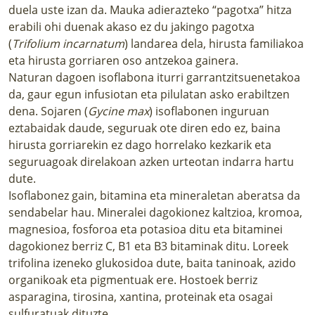
duela uste izan da. Mauka adierazteko “pagotxa” hitza
erabili ohi duenak akaso ez du jakingo pagotxa
(
Trifolium incarnatum
) landarea dela, hirusta familiakoa
eta hirusta gorriaren oso antzekoa gainera.
Naturan dagoen isoflabona iturri garrantzitsuenetakoa
da, gaur egun infusiotan eta pilulatan asko erabiltzen
dena. Sojaren (
Gycine max
) isoflabonen inguruan
eztabaidak daude, seguruak ote diren edo ez, baina
hirusta gorriarekin ez dago horrelako kezkarik eta
seguruagoak direlakoan azken urteotan indarra hartu
dute.
Isoflabonez gain, bitamina eta mineraletan aberatsa da
sendabelar hau. Mineralei dagokionez kaltzioa, kromoa,
magnesioa, fosforoa eta potasioa ditu eta bitaminei
dagokionez berriz C, B1 eta B3 bitaminak ditu. Loreek
trifolina izeneko glukosidoa dute, baita taninoak, azido
organikoak eta pigmentuak ere. Hostoek berriz
asparagina, tirosina, xantina, proteinak eta osagai
sulfuratuak dituzte.