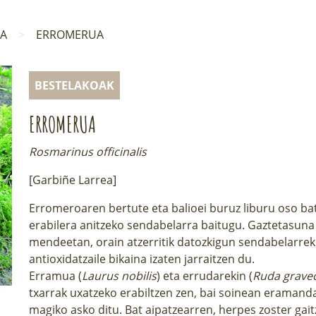
NA
ERROMERUA
BESTELAKOAK
ERROMERUA
Rosmarinus officinalis
[Garbiñe Larrea]
Erromeroaren bertute eta balioei buruz liburu oso bat 
erabilera anitzeko sendabelarra baitugu. Gaztetasun
mendeetan, orain atzerritik datozkigun sendabelarrek 
antioxidatzaile bikaina izaten jarraitzen du.
Erramua (
Laurus nobilis
) eta errudarekin (
Ruda grave
txarrak uxatzeko erabiltzen zen, bai soinean eramanda 
magiko asko ditu. Bat aipatzearren, herpes zoster ga