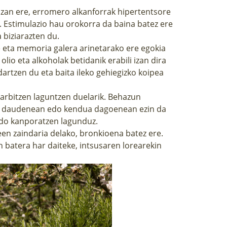
izan ere, erromero alkanforrak hipertentsore
u. Estimulazio hau orokorra da baina batez ere
 biziarazten du.
 eta memoria galera arinetarako ere egokia
io eta alkoholak betidanik erabili izan dira
ndartzen du eta baita ileko gehiegizko koipea
garbitzen laguntzen duelarik. Behazun
ak daudenean edo kendua dagoenean ezin da
ndo kanporatzen lagunduz.
een zaindaria delako, bronkioena batez ere.
 batera har daiteke, intsusaren lorearekin