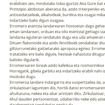
erabiltzen zen, mindutako tokia igurtziz Aita Gure bat 
Printzipio aktibotan aberatsa da, azido triterpeniko et
antioxidatzaileak, alkaloideak, burdina eta osagai mika
indartzeko balio digun osagaia.
Erromero esentzia landarearen hostoetan dago gehien
eman landareari, orduan eta olio esentzial gehiago iz
landarea eguteran landatuko dugu eta uda amaieran 
Dituen flabonoide eta azido fenolikoek sendabelar diu
giltzurrunetako gaitzetarako aproposa eginez. Erro
tratatzeko ere balio digute, hesteak nahastuta ditugu
balioko digularik.
Erromeroaren loreak azido kafeikoa eta rosmarinikoa d
Horregatik, gibela garbitu eta indartzeko erabili nah
moztuko dugu.
Erromeroa landare indargarria eta suspertzailea da, 
zirkulazioari laguntzen dio, hortik datoz erromeroar
ahultasuna, nekea eta abar arintzen ditu. Zirkulazioaz 
Ahul dauden pertsonentzat, udaberriko neke edo asten
daudenentzat sendabelar egokia da.