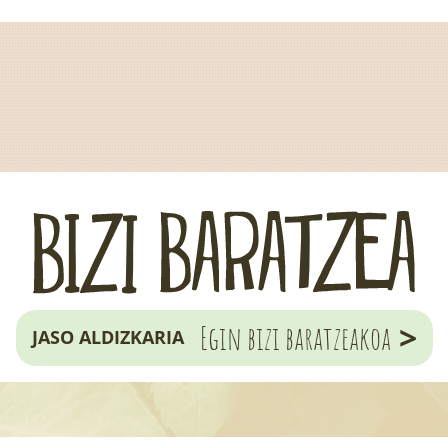
>
Egin bizi baratzeakoa
JASO ALDIZKARIA