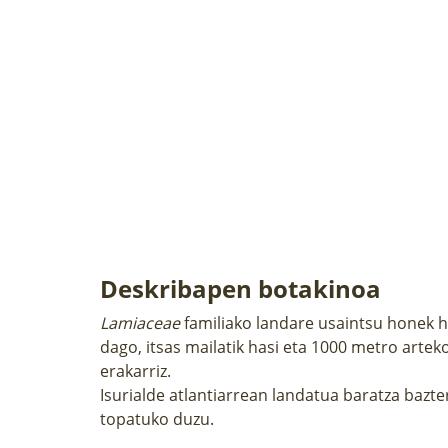
Deskribapen botakinoa
Lamiaceae
familiako landare usaintsu honek h
dago, itsas mailatik hasi eta 1000 metro arteko
erakarriz.
Isurialde atlantiarrean landatua baratza bazt
topatuko duzu.