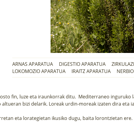
ARNAS APARATUA
DIGESTIO APARATUA
ZIRKULAZ
LOKOMOZIO APARATUA
IRAITZ APARATUA
NERBIO
osto fin, luze eta iraunkorrak ditu. Mediterraneo inguruko
 altueran bizi delarik. Loreak urdin-moreak izaten dira eta i
erretan eta lorategietan ikusiko dugu, baita lorontzietan e