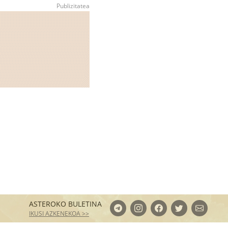
ASTEROKO BULETINA
IKUSI AZKENEKOA >>