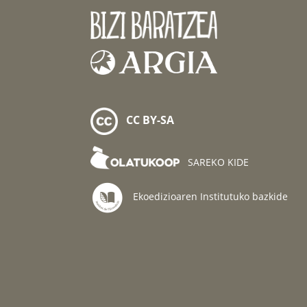
CC BY-SA
SAREKO KIDE
Ekoedizioaren Institutuko bazkide