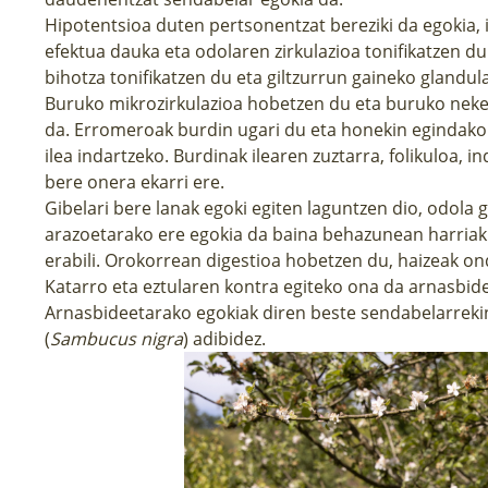
Hipotentsioa duten pertsonentzat bereziki da egokia, 
efektua dauka eta odolaren zirkulazioa tonifikatzen d
bihotza tonifikatzen du eta giltzurrun gaineko glandula
Buruko mikrozirkulazioa hobetzen du eta buruko neke
da. Erromeroak burdin ugari du eta honekin egindako ol
ilea indartzeko. Burdinak ilearen zuztarra, folikuloa, i
bere onera ekarri ere.
Gibelari bere lanak egoki egiten laguntzen dio, odola 
arazoetarako ere egokia da baina behazunean harri
erabili. Orokorrean digestioa hobetzen du, haizeak o
Katarro eta eztularen kontra egiteko ona da arnasbid
Arnasbideetarako egokiak diren beste sendabelarrekin
(
Sambucus nigra
) adibidez.