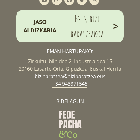
Egin bizi
JASO
>
ALDIZKARIA
baratzeakoa
EMAN HARTURAKO:
Zirkuitu ibilbidea 2, Industrialdea 15
20160 Lasarte-Oria. Gipuzkoa. Euskal Herria
bizibaratzea@bizibaratzea.eus
+34 943371545
BIDELAGUN