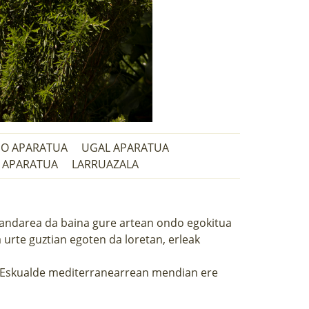
IO APARATUA
UGAL APARATUA
 APARATUA
LARRUAZALA
 landarea da baina gure artean ondo egokitua
a urte guztian egoten da loretan, erleak
re. Eskualde mediterranearrean mendian ere