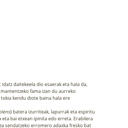
idatz daitekeela dio esaerak eta hala da,
a mantentzeko fama izan du aurreko
tokia kendu diote baina hala ere
olens
) batera izurriteak, lapurrak eta espiritu
eta bai etxean ipinita edo erreta. Erabilera
itza sendatzeko erromero adaxka fresko bat