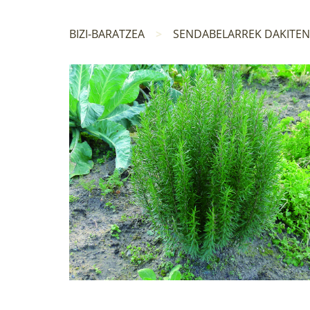
BIZI-BARATZEA
SENDABELARREK DAKITE