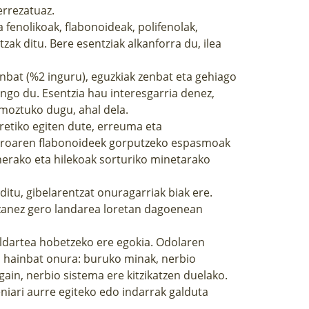
errezatuaz.
a fenolikoak, flabonoideak, polifenolak,
tzak ditu. Bere esentziak alkanforra du, ilea
bat (%2 inguru), eguzkiak zenbat eta gehiago
ango du. Esentzia hau interesgarria denez,
moztuko dugu, ahal dela.
retiko egiten dute, erreuma eta
meroaren flabonoideek gorputzeko espasmoak
nerako eta hilekoak sorturiko minetarako
itu, gibelarentzat onuragarriak biak ere.
i izanez gero landarea loretan dagoenean
aldartea hobetzeko ere egokia. Odolaren
en hainbat onura: buruko minak, nerbio
gain, nerbio sistema ere kitzikatzen duelako.
iari aurre egiteko edo indarrak galduta