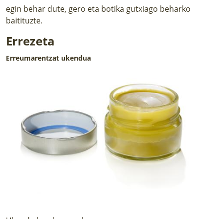
egin behar dute, gero eta botika gutxiago beharko
baitituzte.
Errezeta
Erreumarentzat ukendua