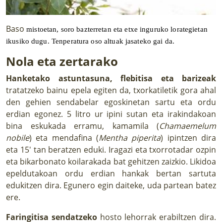
Baso
mistoetan, soro bazterretan eta etxe inguruko lorategietan
ikusiko dugu. Tenperatura oso altuak jasateko gai da.
Nola eta zertarako
Hanketako astuntasuna, flebitisa eta barizeak
tratatzeko bainu epela egiten da, txorkatiletik gora ahal
den gehien sendabelar egoskinetan sartu eta ordu
erdian egonez. 5 litro ur ipini sutan eta irakindakoan
bina eskukada erramu, kamamila (
Chamaemelum
nobile
) eta mendafina (
Mentha piperita
) ipintzen dira
eta 15' tan beratzen eduki. Iragazi eta txorrotadar ozpin
eta bikarbonato koilarakada bat gehitzen zaizkio. Likidoa
epeldutakoan ordu erdian hankak bertan sartuta
edukitzen dira. Egunero egin daiteke, uda partean batez
ere.
Faringitisa sendatzeko
hosto lehorrak erabiltzen dira.