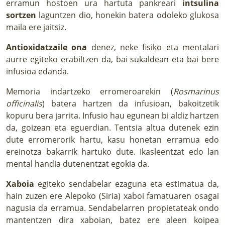
erramun hostoen ura hartuta pankreari
intsulina
sortzen
laguntzen dio, honekin batera odoleko glukosa
maila ere jaitsiz.
Antioxidatzaile ona
denez, neke fisiko eta mentalari
aurre egiteko erabiltzen da, bai sukaldean eta bai bere
infusioa edanda.
Memoria indartzeko erromeroarekin (
Rosmarinus
officinalis
) batera hartzen da infusioan, bakoitzetik
kopuru bera jarrita. Infusio hau egunean bi aldiz hartzen
da, goizean eta eguerdian. Tentsia altua dutenek ezin
dute erromerorik hartu, kasu honetan erramua edo
ereinotza bakarrik hartuko dute. Ikasleentzat edo lan
mental handia dutenentzat egokia da.
Xaboia
egiteko sendabelar ezaguna eta estimatua da,
hain zuzen ere Alepoko (Siria) xaboi famatuaren osagai
nagusia da erramua. Sendabelarren propietateak ondo
mantentzen dira xaboian, batez ere aleen koipea