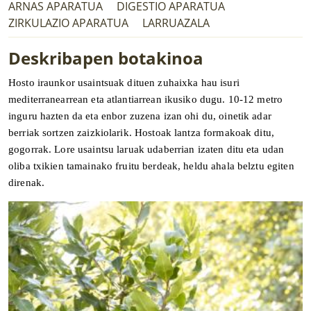
ARNAS APARATUA
DIGESTIO APARATUA
ZIRKULAZIO APARATUA
LARRUAZALA
Deskribapen botakinoa
Hosto iraunkor usaintsuak dituen zuhaixka hau isuri
mediterranearrean eta atlantiarrean ikusiko dugu. 10-12 metro
inguru hazten da eta enbor zuzena izan ohi du, oinetik adar
berriak sortzen zaizkiolarik. Hostoak lantza formakoak ditu,
gogorrak. Lore usaintsu laruak udaberrian izaten ditu eta udan
oliba txikien tamainako fruitu berdeak, heldu ahala belztu egiten
direnak.