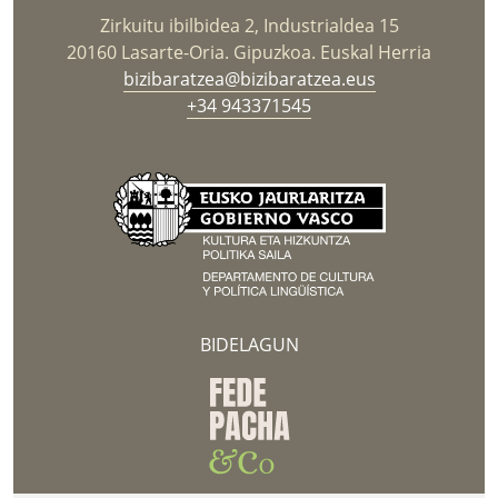
Zirkuitu ibilbidea 2, Industrialdea 15
20160 Lasarte-Oria. Gipuzkoa. Euskal Herria
bizibaratzea@bizibaratzea.eus
+34 943371545
BIDELAGUN