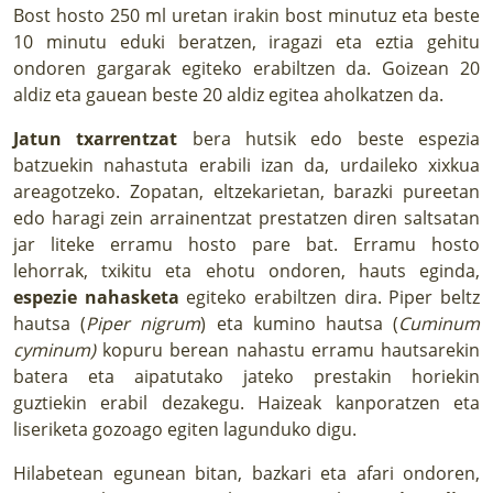
Bost hosto 250 ml uretan irakin bost minutuz eta beste
10 minutu eduki beratzen, iragazi eta eztia gehitu
ondoren gargarak egiteko erabiltzen da. Goizean 20
aldiz eta gauean beste 20 aldiz egitea aholkatzen da.
Jatun txarrentzat
bera hutsik edo beste espezia
batzuekin nahastuta erabili izan da, urdaileko xixkua
areagotzeko. Zopatan, eltzekarietan, barazki pureetan
edo haragi zein arrainentzat prestatzen diren saltsatan
jar liteke erramu hosto pare bat. Erramu hosto
lehorrak, txikitu eta ehotu ondoren, hauts eginda,
espezie nahasketa
egiteko erabiltzen dira. Piper beltz
hautsa (
Piper nigrum
) eta kumino hautsa (
Cuminum
cyminum)
kopuru berean nahastu erramu hautsarekin
batera eta aipatutako jateko prestakin horiekin
guztiekin erabil dezakegu. Haizeak kanporatzen eta
liseriketa gozoago egiten lagunduko digu.
Hilabetean egunean bitan, bazkari eta afari ondoren,