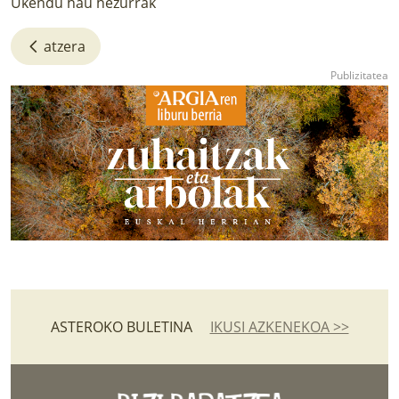
Ukendu hau hezurrak
atzera
ASTEROKO BULETINA
IKUSI AZKENEKOA >>