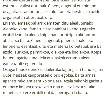
estimulatzailea dutenak. Cineol, eugenol eta pineno
osagaitan, taninotan, alkaloidetan eta bestelako azido
organikotan aberatsak dira.
Erramu emeak bakarrik ematen ditu aleak. Siriako
Alepoko xaboi famatua eta hainbat ukendu egiteko
erabili izan da aleen koipe hau, printzipio aktibotan
aberatsa baita. Cineol, eugenol, pineno, linalol eta
limoneno esentziak ditu eta materia koipetsuak ere bai:
azido laurikoa, palmitikoa, oleikoa eta linoleikoa. Koipe
hauen ugaritasuna dela eta, askok erramu aleen
gantzaz hitz egiten du.
Osagai hauek denek urdailerako lagungarri handi egiten
dute, haizeak kanporatzeko oso egokia, baita arnas
aparaturako antiseptiko ona ere. Azala sakonki garbitu
eta bere koipea orekatzeko ona da eta hezurretako
minetarako ere erabili ohi da, berogarria baita.