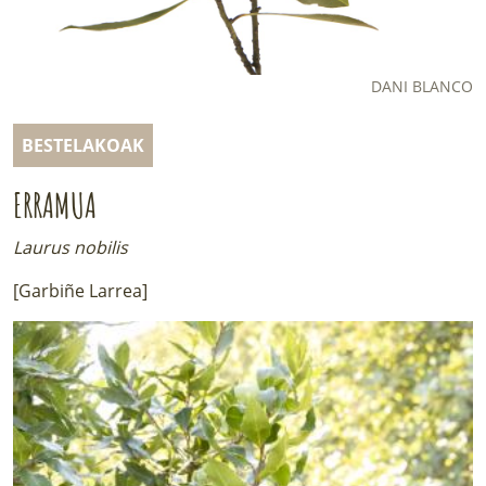
LURRAREN AGENDA
AZOKA
DANI BLANCO
BESTELAKOAK
ERRAMUA
Laurus nobilis
[Garbiñe Larrea]