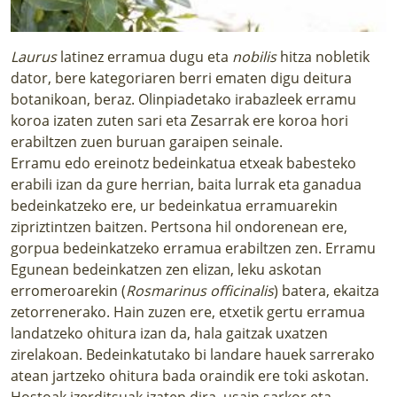
Laurus
latinez erramua dugu eta
nobilis
hitza nobletik
dator, bere kategoriaren berri ematen digu deitura
botanikoan, beraz. Olinpiadetako irabazleek erramu
koroa izaten zuten sari eta Zesarrak ere koroa hori
erabiltzen zuen buruan garaipen seinale.
Erramu edo ereinotz bedeinkatua etxeak babesteko
erabili izan da gure herrian, baita lurrak eta ganadua
bedeinkatzeko ere, ur bedeinkatua erramuarekin
zipriztintzen baitzen. Pertsona hil ondorenean ere,
gorpua bedeinkatzeko erramua erabiltzen zen. Erramu
Egunean bedeinkatzen zen elizan, leku askotan
erromeroarekin (
Rosmarinus officinalis
) batera, ekaitza
zetorrenerako. Hain zuzen ere, etxetik gertu erramua
landatzeko ohitura izan da, hala gaitzak uxatzen
zirelakoan. Bedeinkatutako bi landare hauek sarrerako
atean jartzeko ohitura bada oraindik ere toki askotan.
Hostoak izerditsuak izaten dira, usain sarkor eta