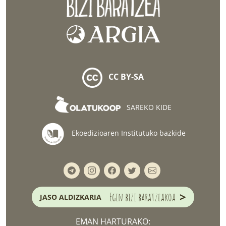
CC BY-SA
SAREKO KIDE
Ekoedizioaren Institutuko bazkide
>
Egin bizi baratzeakoa
JASO ALDIZKARIA
EMAN HARTURAKO: