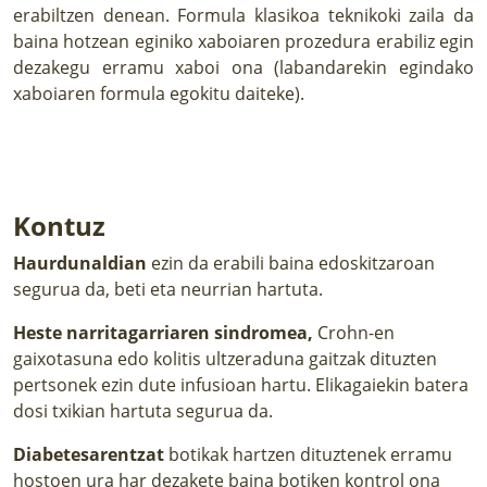
erabiltzen denean. Formula klasikoa teknikoki zaila da
baina hotzean eginiko xaboiaren prozedura erabiliz egin
dezakegu erramu xaboi ona (labandarekin egindako
xaboiaren formula egokitu daiteke).
Kontuz
Haurdunaldian
ezin da erabili baina edoskitzaroan
segurua da, beti eta neurrian hartuta.
Heste narritagarriaren sindromea,
Crohn-en
gaixotasuna edo kolitis ultzeraduna gaitzak dituzten
pertsonek ezin dute infusioan hartu. Elikagaiekin batera
dosi txikian hartuta segurua da.
Diabetesarentzat
botikak hartzen dituztenek erramu
hostoen ura har dezakete baina botiken kontrol ona