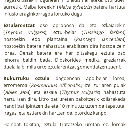
aurretik. Malba loreekin (
Malva sylvetris
) batera hartuta
infusio eraginkorragoa lortuko dugu.
Eztularentzat
oso aproposa da eta ezkaiarekin
(
Thymus vulgaris
), eztul-belar (
Tussilago farfara
)
hostoekin edo plantaina (
Plantago lanceolata
)
hostoekin batera nahastuta erabiltzen dira hostoa zein
lorea. Denak batera ere har ditzakegu eztula oso
lehorra baldin bada. Dioskorides mediku greziarrak
duela ia bi mila urte eztularentzat gomendatzen zuen!.
Kukurruku eztula
dagoenean apo-belar lorea,
erromeroa (
Rosmarinus officinalis)
, izei zuriaren pujak
(
Abies alba
) eta ezkaia (
Thymus vulgaris
) nahastuta
hartu izan dira. Litro bat uretan bakoitzetik koilarakada
handi bat ipintzen da eta 10 minutuz uzten da tapatuta.
Iragazi eta eztiarekin hartzen da, otorduz kanpo.
Hainbat tokitan, eztula tratatzeko uretan ez, loreak