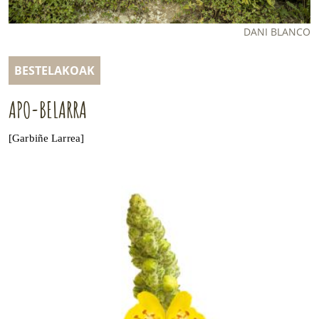
LURRAREN AGENDA
DANI BLANCO
AZOKA
BESTELAKOAK
APO-BELARRA
[Garbiñe Larrea]