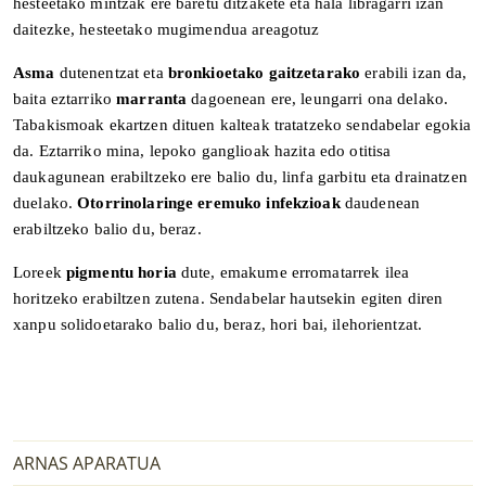
hesteetako mintzak ere baretu ditzakete eta hala libragarri izan
daitezke, hesteetako mugimendua areagotuz
Asma
dutenentzat eta
bronkioetako gaitzetarako
erabili izan da,
baita eztarriko
marranta
dagoenean ere, leungarri ona delako.
Tabakismoak ekartzen dituen kalteak tratatzeko sendabelar egokia
da.
Eztarriko mina, lepoko ganglioak hazita edo otitisa
daukagunean erabiltzeko ere balio du, linfa garbitu eta drainatzen
duelako.
Otorrinolaringe eremuko infekzioak
daudenean
erabiltzeko balio du, beraz.
Loreek
pigmentu horia
dute, emakume erromatarrek ilea
horitzeko erabiltzen zutena. Sendabelar hautsekin egiten diren
xanpu solidoetarako balio du, beraz, hori bai, ilehorientzat.
ARNAS APARATUA