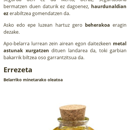
bermatzen duen daturik ez dagoenez,
haurdunaldian
ez
erabiltzea gomendatzen da.
Asko edo epe luzean hartuz gero
beherakoa
eragin
dezake.
Apo-belarra lurrean zein airean egon daitezkeen
metal
astunak xurgatzen
dituen landarea da, toki garbian
bakarrik biltzea oso garrantzitsua da.
Errezeta
Belarriko minetarako oleatoa