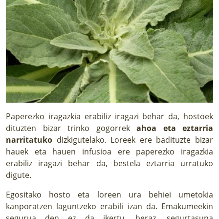
Paperezko iragazkia erabiliz iragazi behar da, hostoek
dituzten bizar trinko gogorrek
ahoa eta eztarria
narritatuko
dizkigutelako. Loreek ere badituzte bizar
hauek eta hauen infusioa ere paperezko iragazkia
erabiliz iragazi behar da, bestela eztarria urratuko
digute.
Egositako hosto eta loreen ura behiei umetokia
kanporatzen laguntzeko erabili izan da. Emakumeekin
segurua den ez da ikertu, beraz, segurtasuna