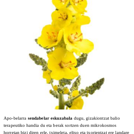
Apo-belarra
sendabelar eskuzabala
dugu, gizakiontzat balio
terapeutiko handia du eta berak sortzen duen mikrokosmos
horretan bizi diren erle, tximeleta, eltxo eta txorientzat ere landare