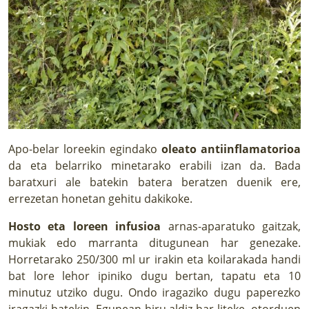
Apo-belar loreekin egindako
oleato antiinflamatorioa
da eta belarriko minetarako erabili izan da. Bada
baratxuri ale batekin batera beratzen duenik ere,
errezetan honetan gehitu dakikoke.
Hosto eta loreen infusioa
arnas-aparatuko gaitzak,
mukiak edo marranta ditugunean har genezake.
Horretarako 250/300 ml ur irakin eta koilarakada handi
bat lore lehor ipiniko dugu bertan, tapatu eta 10
minutuz utziko dugu. Ondo iragaziko dugu paperezko
iragazki batekin. Egunean hiru aldiz har liteke, otorduen