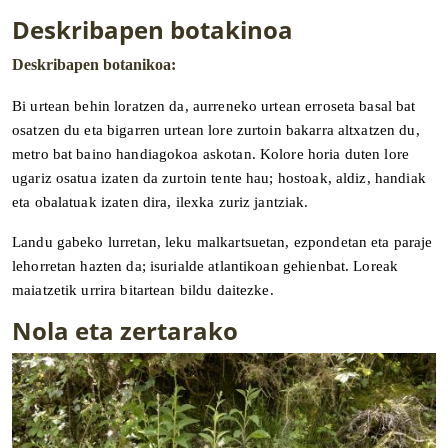
Deskribapen botakinoa
Deskribapen botanikoa:
Bi urtean behin loratzen da, aurreneko urtean erroseta basal bat
osatzen du eta bigarren urtean lore zurtoin bakarra altxatzen du,
metro bat baino handiagokoa askotan. Kolore horia duten lore
ugariz osatua izaten da zurtoin tente hau; hostoak, aldiz, handiak
eta obalatuak izaten dira, ilexka zuriz jantziak.
Landu gabeko lurretan, leku malkartsuetan, ezpondetan eta paraje
lehorretan hazten da; isurialde atlantikoan gehienbat. Loreak
maiatzetik urrira bitartean bildu daitezke.
Nola eta zertarako