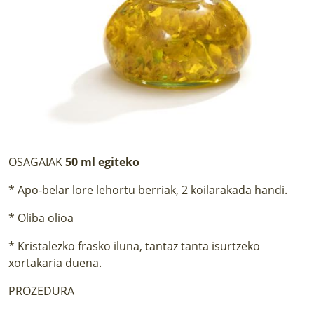
OSAGAIAK
50 ml egiteko
* Apo-belar lore lehortu berriak, 2 koilarakada handi.
* Oliba olioa
* Kristalezko frasko iluna, tantaz tanta isurtzeko
xortakaria duena.
PROZEDURA