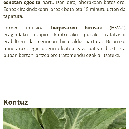
esnetan egosita
hartu izan dira, oherakoan batez ere.
Esneak irakindakoan loreak bota eta 15 minutu uzten da
tapatuta.
Loreen infusioa
herpesaren birusak
(HSV-1)
eragindako ezapin kontretako pupak tratatzeko
erabiltzen da, egunean hiru aldiz hartuta. Belarriko
minetarako egin dugun oleatoa gaza batean busti eta
pupan bertan jartzea ere tratamendu egokia litzateke.
Kontuz