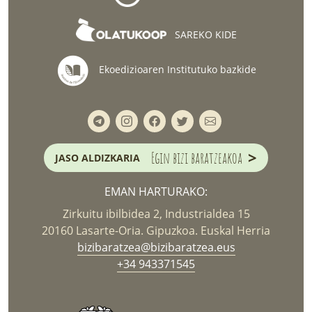
SAREKO KIDE
Ekoedizioaren Institutuko bazkide
>
Egin bizi baratzeakoa
JASO ALDIZKARIA
EMAN HARTURAKO:
Zirkuitu ibilbidea 2, Industrialdea 15
20160 Lasarte-Oria. Gipuzkoa. Euskal Herria
bizibaratzea@bizibaratzea.eus
+34 943371545