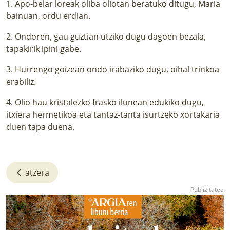
1. Apo-belar loreak oliba oliotan beratuko ditugu, Maria
bainuan, ordu erdian.
2. Ondoren, gau guztian utziko dugu dagoen bezala,
tapakirik ipini gabe.
3. Hurrengo goizean ondo irabaziko dugu, oihal trinkoa
erabiliz.
4. Olio hau kristalezko frasko ilunean edukiko dugu,
itxiera hermetikoa eta tantaz-tanta isurtzeko xortakaria
duen tapa duena.
atzera