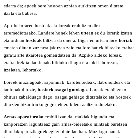
ederra da; apoek bere hostoen azpian aurkitzen omen dituzte
itzala eta babesa.
Apo-belarraren hostoak eta loreak erabiltzen dira
erremediotarako. Landare honek lehen urtean ez du lorerik izaten
eta orduan
hostoak
biltzea da onena. Bigarren urtean
lore horiak
ematen dituen zuztarra jaiotzen zaio eta lore hauek biltzeko erabat
garatu arte itxarotea gomendatzen da. Azpiko aldeko loreak,
erabat irekita daudenak, bilduko ditugu eta toki lehorrean,
itzaletan, lehortuko.
Loreek muzilagoak, saponinak, karotenoideak, flabonoideak eta
taninoak dituzte,
hostoek osagai gutxiago
. Loreak erabiltzeko
ohitura zabalduago dago, osagai gehiago dituztelako eta hostoek
dituzten bizar trinko gogorrek erabilera zailtzen dutelako.
Arnas aparaturako
erabili izan da, mukiak bigundu eta
kanporatzen laguntzeaz gain arnas-bideetako mintzak baretzen
dituelako; muzilagoek egiten dute lan hau. Muzilago hauek