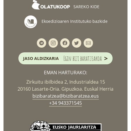
SAREKO KIDE
Ekoedizioaren Institutuko bazkide
>
Egin bizi baratzeakoa
JASO ALDIZKARIA
EMAN HARTURAKO:
Zirkuitu ibilbidea 2, Industrialdea 15
20160 Lasarte-Oria. Gipuzkoa. Euskal Herria
bizibaratzea@bizibaratzea.eus
+34 943371545