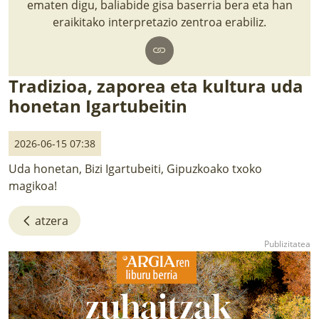
ematen digu, baliabide gisa baserria bera eta han
LURRAREN AGENDA
eraikitako interpretazio zentroa erabiliz.
AZOKA
Tradizioa, zaporea eta kultura uda
honetan Igartubeitin
2026-06-15 07:38
Uda honetan, Bizi Igartubeiti, Gipuzkoako txoko
magikoa!
atzera