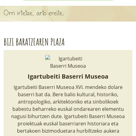
APARTEN MAPA
Orri irtetze, arto ereite.
LURRERAKO BIDE LAGUN
BARATZEA
BIZI BARATZEAREN PLAZA
HASI NAHI AL DUZU? 8 URRATS
BIZI BARATZEA LIBURUA
Igartubeiti Baserri Museoa
SENDABELARRAK
Igartubeiti Baserri Museoa XVI. mendeko dolare
ETXEKO LANDAREAK
baserri bat da. Bere balio kultural, historiko,
antropologiko, arkitektoniko eta sinbolikoek
LANDAREPEDIA
babestu beharreko euskal ondarearen elementu
nagusi bihurtzen dute. Igartubeiti Baserri Museoa
proiektuak euskal baserriaren historiara eta
ALBISTEAK
bertakoen bizimoduetara hurbiltzeko aukera