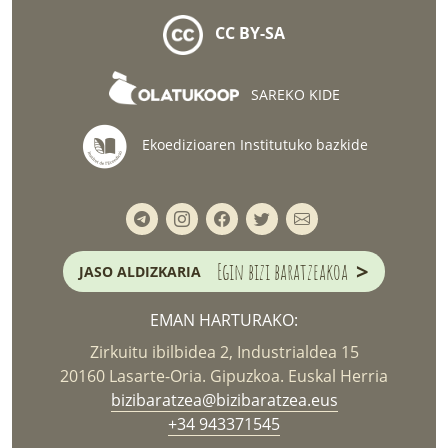
CC BY-SA
SAREKO KIDE
Ekoedizioaren Institutuko bazkide
>
Egin bizi baratzeakoa
JASO ALDIZKARIA
EMAN HARTURAKO:
Zirkuitu ibilbidea 2, Industrialdea 15
20160 Lasarte-Oria. Gipuzkoa. Euskal Herria
bizibaratzea@bizibaratzea.eus
+34 943371545