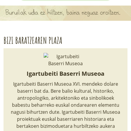
APARTEN MAPA
Buruilak uda ez hiltzen, baina neguaz oroitzen.
LURRERAKO BIDE LAGUN
BARATZEA
BIZI BARATZEAREN PLAZA
HASI NAHI AL DUZU? 8 URRATS
BIZI BARATZEA LIBURUA
Igartubeiti Baserri Museoa
SENDABELARRAK
Igartubeiti Baserri Museoa XVI. mendeko dolare
ETXEKO LANDAREAK
baserri bat da. Bere balio kultural, historiko,
antropologiko, arkitektoniko eta sinbolikoek
LANDAREPEDIA
babestu beharreko euskal ondarearen elementu
nagusi bihurtzen dute. Igartubeiti Baserri Museoa
proiektuak euskal baserriaren historiara eta
ALBISTEAK
bertakoen bizimoduetara hurbiltzeko aukera