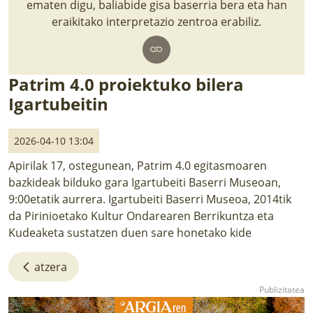
ematen digu, baliabide gisa baserria bera eta han
LURRAREN AGENDA
eraikitako interpretazio zentroa erabiliz.
AZOKA
Patrim 4.0 proiektuko bilera
Igartubeitin
2026-04-10 13:04
Apirilak 17, ostegunean, Patrim 4.0 egitasmoaren
bazkideak bilduko gara Igartubeiti Baserri Museoan,
9:00etatik aurrera. Igartubeiti Baserri Museoa, 2014tik
da Pirinioetako Kultur Ondarearen Berrikuntza eta
Kudeaketa sustatzen duen sare honetako kide
atzera