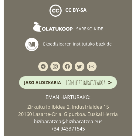
CC BY-SA
SAREKO KIDE
Ekoedizioaren Institutuko bazkide
>
Egin bizi baratzeakoa
JASO ALDIZKARIA
EMAN HARTURAKO:
Zirkuitu ibilbidea 2, Industrialdea 15
20160 Lasarte-Oria. Gipuzkoa. Euskal Herria
bizibaratzea@bizibaratzea.eus
+34 943371545