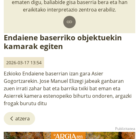
ematen digu, baliabide gisa baserria bera eta han
LURRAREN AGENDA
eraikitako interpretazio zentroa erabiliz.
AZOKA
Endaiene baserriko objektuekin
kamarak egiten
2026-03-17 13:54
Ezkioko Endaiene baserrian izan gara Asier
Gogortzarekin. Jose Manuel Elizegi jabeak ganbaran
zuen irrati zahar bat eta barrika txiki bat eman eta
Asierrek kamera estenopeiko bihurtu ondoren, argazki
frogak burutu ditu
atzera