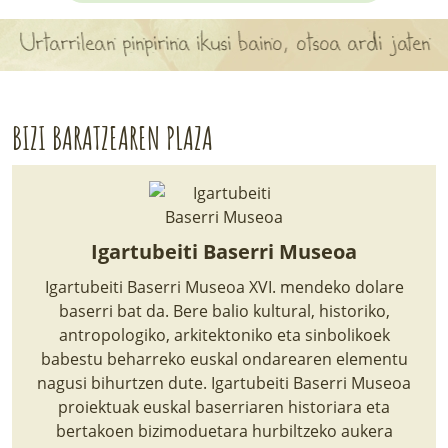
APARTEN MAPA
Urtarrilean pinpirina ikusi baino, otsoa ardi jaten iku
LURRERAKO BIDE LAGUN
BARATZEA
BIZI BARATZEAREN PLAZA
HASI NAHI AL DUZU? 8 URRATS
BIZI BARATZEA LIBURUA
Igartubeiti Baserri Museoa
SENDABELARRAK
Igartubeiti Baserri Museoa XVI. mendeko dolare
ETXEKO LANDAREAK
baserri bat da. Bere balio kultural, historiko,
antropologiko, arkitektoniko eta sinbolikoek
LANDAREPEDIA
babestu beharreko euskal ondarearen elementu
nagusi bihurtzen dute. Igartubeiti Baserri Museoa
proiektuak euskal baserriaren historiara eta
ALBISTEAK
bertakoen bizimoduetara hurbiltzeko aukera