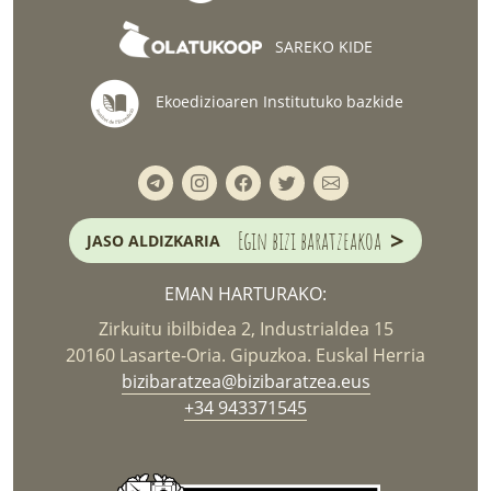
SAREKO KIDE
Ekoedizioaren Institutuko bazkide
>
Egin bizi baratzeakoa
JASO ALDIZKARIA
EMAN HARTURAKO:
Zirkuitu ibilbidea 2, Industrialdea 15
20160 Lasarte-Oria. Gipuzkoa. Euskal Herria
bizibaratzea@bizibaratzea.eus
+34 943371545