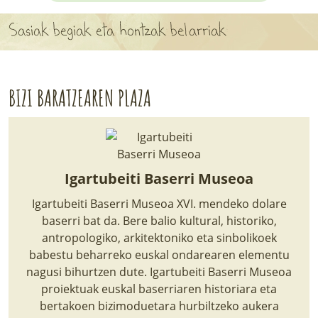
APARTEN MAPA
Sasiak begiak eta hontzak belarriak
LURRERAKO BIDE LAGUN
BARATZEA
BIZI BARATZEAREN PLAZA
HASI NAHI AL DUZU? 8 URRATS
BIZI BARATZEA LIBURUA
Igartubeiti Baserri Museoa
SENDABELARRAK
Igartubeiti Baserri Museoa XVI. mendeko dolare
ETXEKO LANDAREAK
baserri bat da. Bere balio kultural, historiko,
antropologiko, arkitektoniko eta sinbolikoek
LANDAREPEDIA
babestu beharreko euskal ondarearen elementu
nagusi bihurtzen dute. Igartubeiti Baserri Museoa
proiektuak euskal baserriaren historiara eta
ALBISTEAK
bertakoen bizimoduetara hurbiltzeko aukera