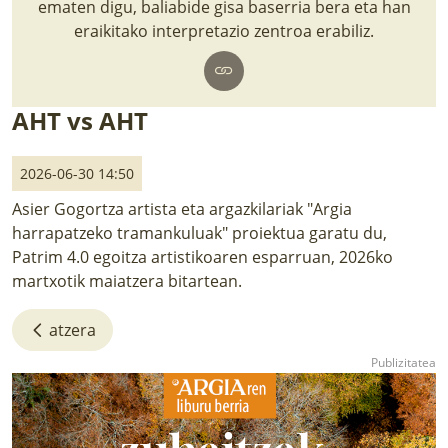
ematen digu, baliabide gisa baserria bera eta han
LURRAREN AGENDA
eraikitako interpretazio zentroa erabiliz.
AZOKA
AHT vs AHT
2026-06-30 14:50
Asier Gogortza artista eta argazkilariak "Argia
harrapatzeko tramankuluak" proiektua garatu du,
Patrim 4.0 egoitza artistikoaren esparruan, 2026ko
martxotik maiatzera bitartean.
atzera