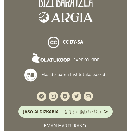
CC BY-SA
SAREKO KIDE
Ekoedizioaren Institutuko bazkide
>
Egin bizi baratzeakoa
JASO ALDIZKARIA
EMAN HARTURAKO: