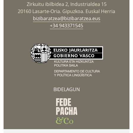
Zirkuitu ibilbidea 2, Industrialdea 15
20160 Lasarte-Oria. Gipuzkoa. Euskal Herria
bizibaratzea@bizibaratzea.eus
+34 943371545
BIDELAGUN