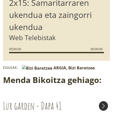
2x15: Samaritarraren
ukendua eta zaingorri
ukendua
Web Telebistak
00
:
00
:
00
00
:
00
:
00
EGILEAK:
ARGIA, Bizi Baratzea
Menda Bikoitza gehiago:
Lur garden - Dapa 41