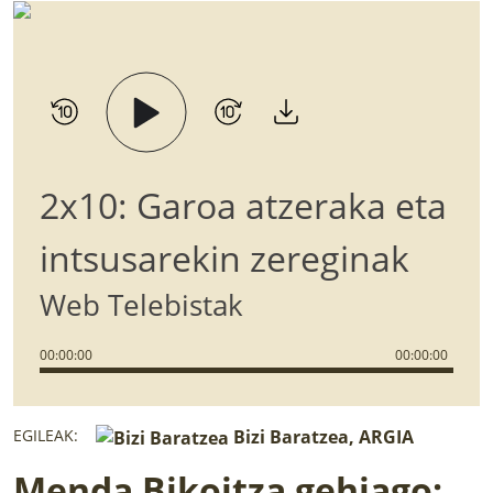
2x10: Garoa atzeraka eta
intsusarekin zereginak
Web Telebistak
00
:
00
:
00
00
:
00
:
00
EGILEAK:
Bizi Baratzea, ARGIA
Menda Bikoitza gehiago: