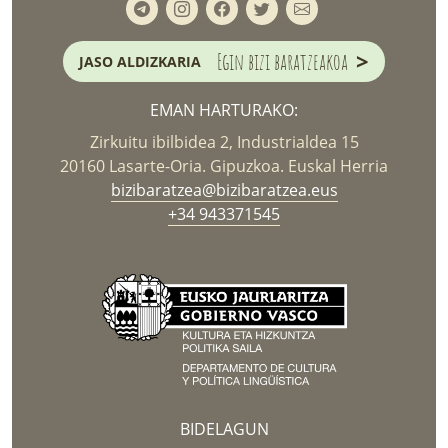
>
Egin bizi baratzeakoa
JASO ALDIZKARIA
EMAN HARTURAKO:
Zirkuitu ibilbidea 2, Industrialdea 15
20160 Lasarte-Oria. Gipuzkoa. Euskal Herria
bizibaratzea@bizibaratzea.eus
+34 943371545
BIDELAGUN