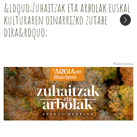
&ldquo;Zuhaitzak eta arbolak euskal
kulturaren oinarrizko zutabe
dira&rdquo;