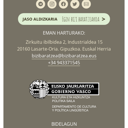
>
Egin bizi baratzeakoa
JASO ALDIZKARIA
EMAN HARTURAKO:
Zirkuitu ibilbidea 2, Industrialdea 15
20160 Lasarte-Oria. Gipuzkoa. Euskal Herria
bizibaratzea@bizibaratzea.eus
+34 943371545
BIDELAGUN