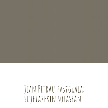
Jean Pitrau pastorala:
sujetarekin solasean