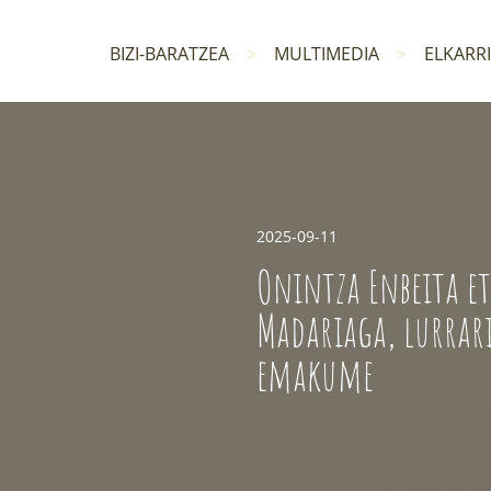
BIZI-BARATZEA
MULTIMEDIA
ELKARR
2025-09-11
Onintza Enbeita eta Feli
Madariaga, lurrari lotutako b
emakume