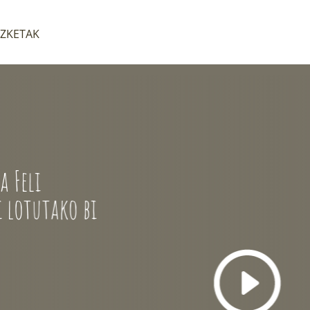
IZKETAK
i