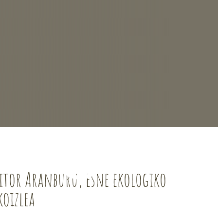
itor Aranburu, esne ekologiko
koizlea