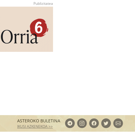
ASTEROKO BULETINA
IKUSI AZKENEKOA >>