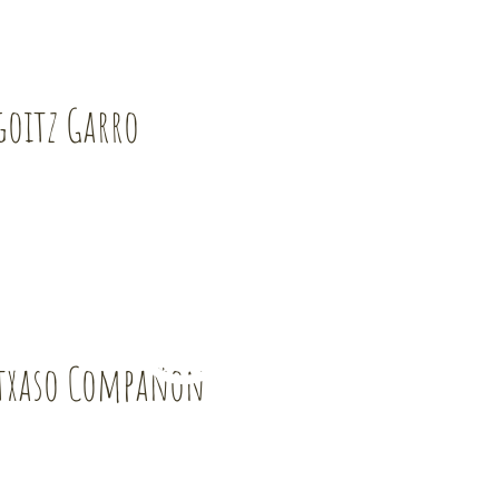
goitz Garro
txaso Compañon