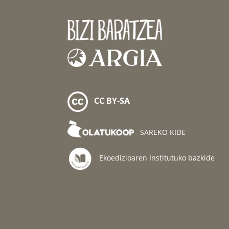
CC BY-SA
SAREKO KIDE
Ekoedizioaren Institutuko bazkide