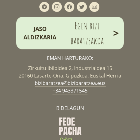
Egin bizi
JASO
>
ALDIZKARIA
baratzeakoa
EMAN HARTURAKO:
Zirkuitu ibilbidea 2, Industrialdea 15
20160 Lasarte-Oria. Gipuzkoa. Euskal Herria
bizibaratzea@bizibaratzea.eus
+34 943371545
BIDELAGUN