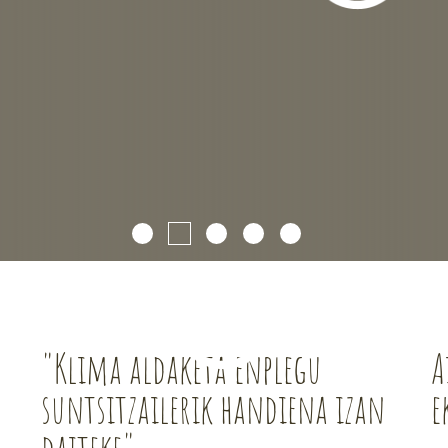
"Klima aldaketa enplegu
A
suntsitzailerik handiena izan
e