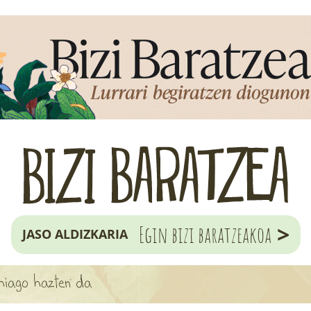
>
Egin bizi baratzeakoa
JASO ALDIZKARIA
ehiago hazten da