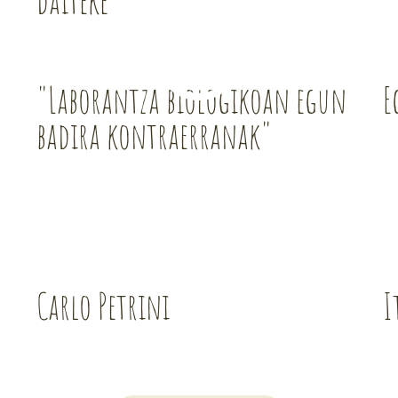
daiteke"
"Laborantza biologikoan egun
E
badira kontraerranak"
Carlo Petrini
I