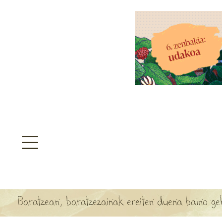
aratzeakoa
>
SULTATEGIA
TA ARBOLA APARTEN MAPA
Baratzean, baratzezainak ereiten duena baino g