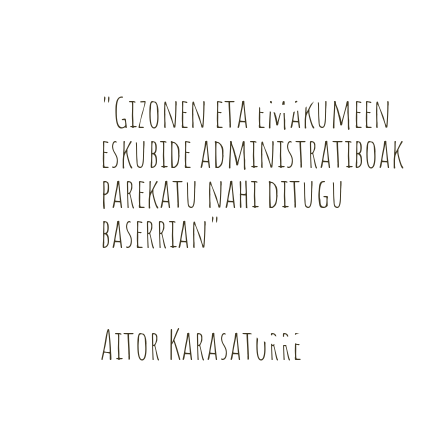
"Gizonen eta emakumeen
eskubide administratiboak
parekatu nahi ditugu
baserrian"
Aitor Karasatorre