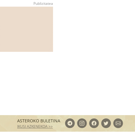
ASTEROKO BULETINA
IKUSI AZKENEKOA >>