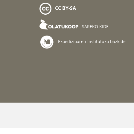
CC BY-SA
SAREKO KIDE
Ekoedizioaren Institutuko bazkide