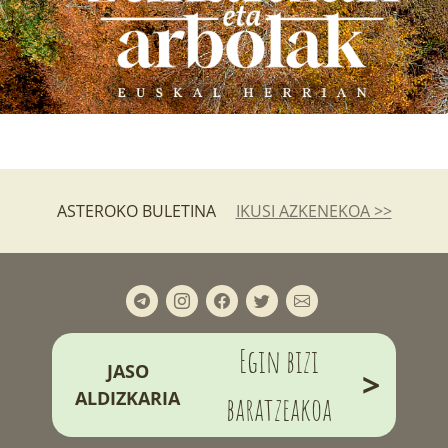
ASTEROKO BULETINA
IKUSI AZKENEKOA >>
Egin bizi
JASO
>
ALDIZKARIA
baratzeakoa