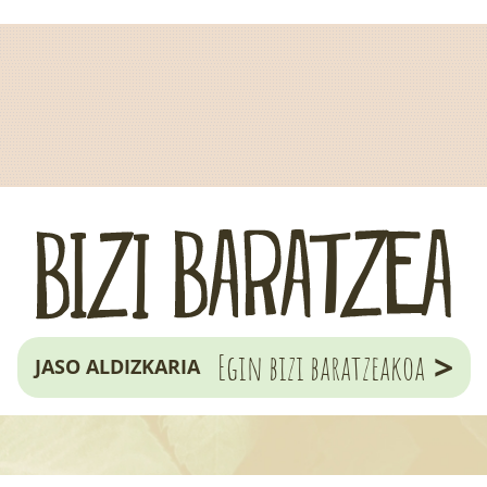
>
Egin bizi baratzeakoa
JASO ALDIZKARIA