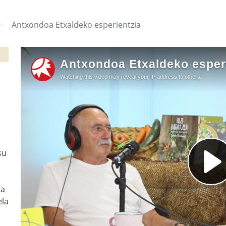
Antxondoa Etxaldeko esperientzia
su
ta
ela