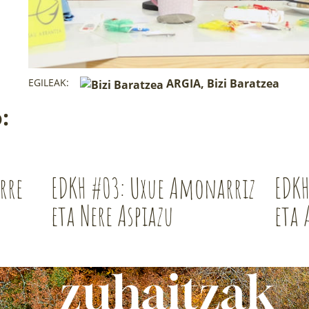
EGILEAK:
ARGIA, Bizi Baratzea
:
rre
EDKH #03: Uxue Amonarriz
EDKH
eta Nere Aspiazu
eta 