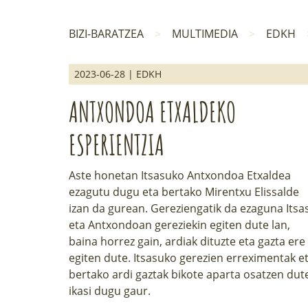
BIZI-BARATZEA
MULTIMEDIA
EDKH
2023-06-28 | EDKH
ANTXONDOA ETXALDEKO
ESPERIENTZIA
Aste honetan Itsasuko Antxondoa Etxaldea
ezagutu dugu eta bertako Mirentxu Elissalde
izan da gurean. Gereziengatik da ezaguna Itsa
eta Antxondoan gereziekin egiten dute lan,
baina horrez gain, ardiak dituzte eta gazta ere
egiten dute. Itsasuko gerezien erreximentak e
bertako ardi gaztak bikote aparta osatzen dut
ikasi dugu gaur.