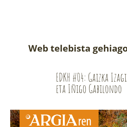
Web telebista gehiago
EDKH #04: Gaizka Izagi
eta Iñigo Gabilondo