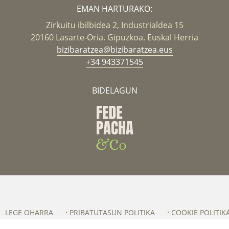
EMAN HARTURAKO:
Zirkuitu ibilbidea 2, Industrialdea 15
20160 Lasarte-Oria. Gipuzkoa. Euskal Herria
bizibaratzea@bizibaratzea.eus
+34 943371545
BIDELAGUN
LEGE OHARRA
PRIBATUTASUN POLITIKA
COOKIE POLITIK