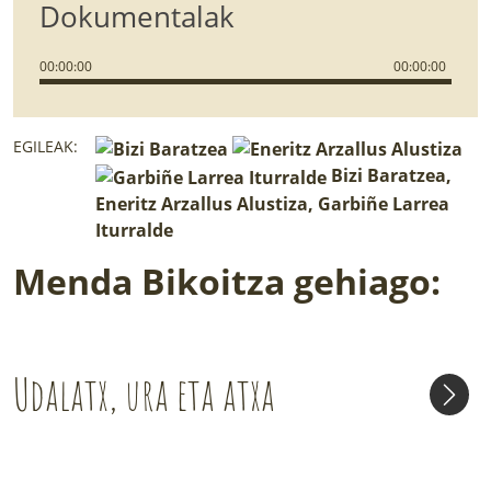
Dokumentalak
00
:
00
:
00
00
:
00
:
00
EGILEAK:
Bizi Baratzea,
Eneritz Arzallus Alustiza, Garbiñe Larrea
Iturralde
Menda Bikoitza gehiago:
Udalatx, ura eta atxa