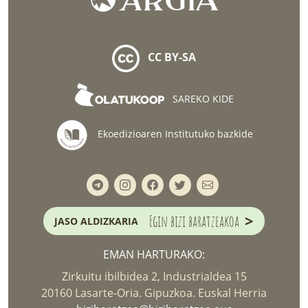
CC BY-SA
SAREKO KIDE
Ekoedizioaren Institutuko bazkide
>
Egin bizi baratzeakoa
JASO ALDIZKARIA
EMAN HARTURAKO:
Zirkuitu ibilbidea 2, Industrialdea 15
20160 Lasarte-Oria. Gipuzkoa. Euskal Herria