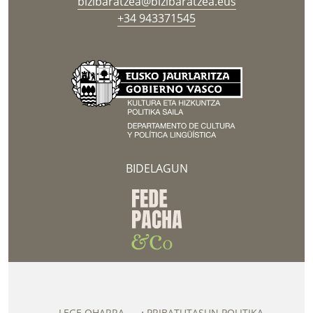
bizibaratzea@bizibaratzea.eus
+34 943371545
BIDELAGUN
LEGE OHARRA
PRIBATUTASUN POLITIKA