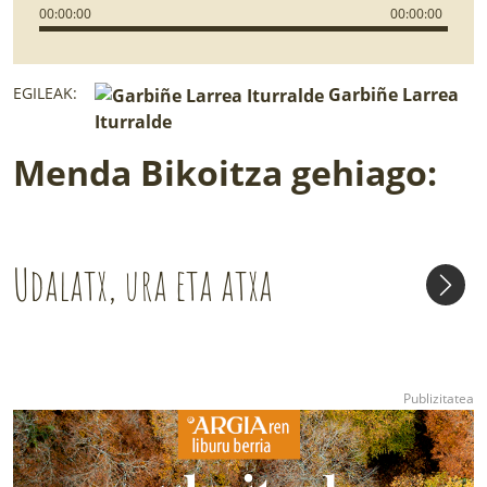
00
:
00
:
00
00
:
00
:
00
EGILEAK:
Garbiñe Larrea
Iturralde
Menda Bikoitza gehiago:
Udalatx, ura eta atxa