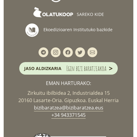
SAREKO KIDE
Ekoedizioaren Institutuko bazkide
>
Egin bizi baratzeakoa
JASO ALDIZKARIA
EMAN HARTURAKO:
Zirkuitu ibilbidea 2, Industrialdea 15
20160 Lasarte-Oria. Gipuzkoa. Euskal Herria
bizibaratzea@bizibaratzea.eus
+34 943371545