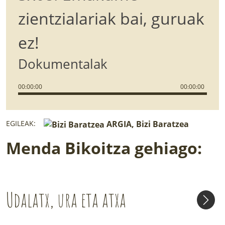
zientzialariak bai, guruak
ez!
Dokumentalak
00
:
00
:
00
00
:
00
:
00
EGILEAK:
ARGIA, Bizi Baratzea
Menda Bikoitza gehiago:
Udalatx, ura eta atxa