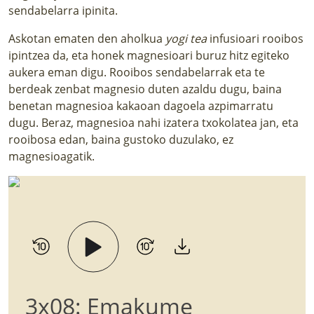
sendabelarra ipinita.
Askotan ematen den aholkua
yogi tea
infusioari rooibos
ipintzea da, eta honek magnesioari buruz
hitz egiteko
aukera
eman digu. Rooibos sendabelarrak eta te
berdeak zenbat magnesio duten azaldu dugu, baina
benetan magnesioa kakaoan dagoela azpimarratu
dugu. Beraz, magnesioa nahi izatera txokolatea jan, eta
rooibosa edan, baina gustoko duzulako, ez
magnesioagatik.
3x08: Emakume