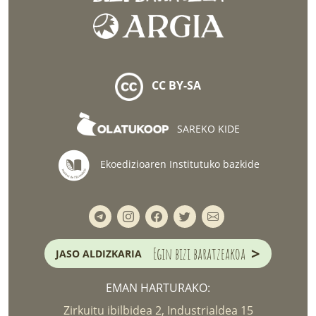
CC BY-SA
SAREKO KIDE
Ekoedizioaren Institutuko bazkide
>
Egin bizi baratzeakoa
JASO ALDIZKARIA
EMAN HARTURAKO:
Zirkuitu ibilbidea 2, Industrialdea 15