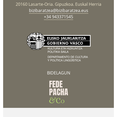
20160 Lasarte-Oria. Gipuzkoa. Euskal Herria
bizibaratzea@bizibaratzea.eus
+34 943371545
BIDELAGUN