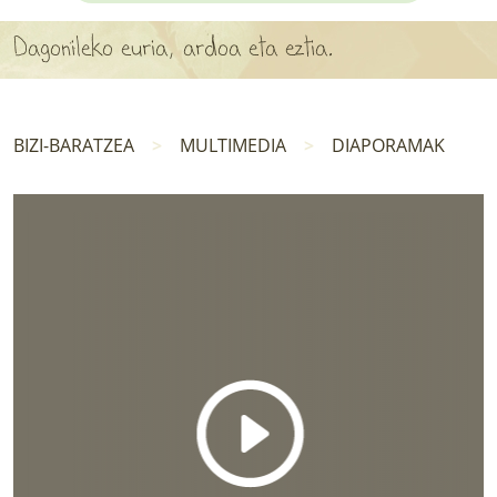
APARTEN MAPA
Dagonileko euria, ardoa eta eztia.
LURRERAKO BIDE LAGUN
BARATZEA
BIZI-BARATZEA
MULTIMEDIA
DIAPORAMAK
HASI NAHI AL DUZU? 8 URRATS
BIZI BARATZEA LIBURUA
SENDABELARRAK
ETXEKO LANDAREAK
LANDAREPEDIA
ALBISTEAK