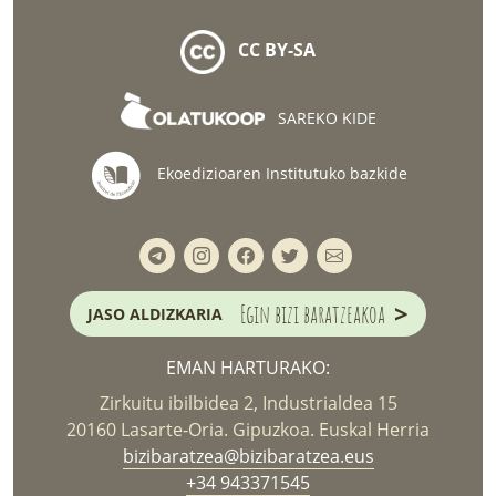
CC BY-SA
SAREKO KIDE
Ekoedizioaren Institutuko bazkide
>
Egin bizi baratzeakoa
JASO ALDIZKARIA
EMAN HARTURAKO:
Zirkuitu ibilbidea 2, Industrialdea 15
20160 Lasarte-Oria. Gipuzkoa. Euskal Herria
bizibaratzea@bizibaratzea.eus
+34 943371545